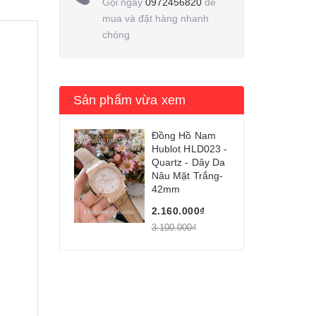
Gọi ngay
0972456820
để
mua và đặt hàng nhanh
chóng
Sản phẩm vừa xem
Đồng Hồ Nam
Hublot HLD023 -
Quartz - Dây Da
Nâu Mặt Trắng-
42mm
2.160.000₫
3.100.000₫