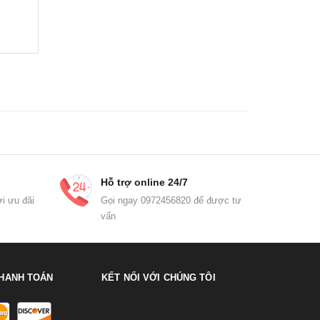
Hỗ trợ online 24/7
i ưu đãi
Gọi ngay 0972456820 để được tư
vấn
HANH TOÁN
KẾT NỐI VỚI CHÚNG TÔI