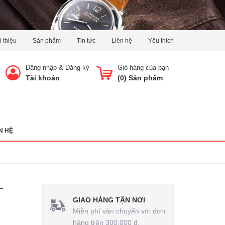
i thiệu
Sản phẩm
Tin tức
Liên hệ
Yêu thích
Đăng nhập
&
Đăng ký
Giỏ hàng của bạn
Tài khoản
(
0
) Sản phẩm
N HỆ
-
GIAO HÀNG TẬN NƠI
Miễn phí vận chuyển với đơn
hàng trên 300.000 đ.