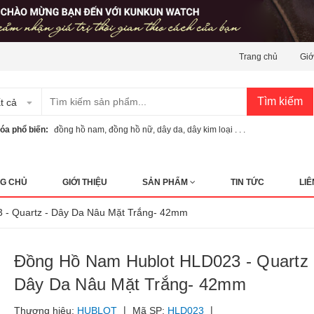
Trang chủ
Giớ
Tìm kiếm
t cả
óa phổ biến:
đồng hồ nam
,
đồng hồ nữ
,
dây da
,
dây kim loại . . .
G CHỦ
GIỚI THIỆU
SẢN PHẨM
TIN TỨC
LIÊ
3 - Quartz - Dây Da Nâu Mặt Trắng- 42mm
Đồng Hồ Nam Hublot HLD023 - Quartz 
Dây Da Nâu Mặt Trắng- 42mm
|
|
Thương hiệu:
HUBLOT
Mã SP:
HLD023