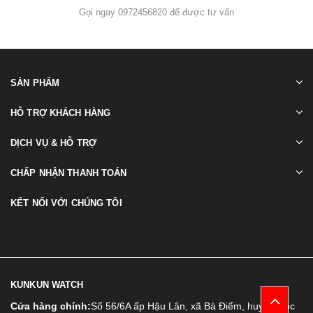
Gọi ngay 0972456820 để được tư vấn
SẢN PHẨM
HỖ TRỢ KHÁCH HÀNG
DỊCH VỤ & HỖ TRỢ
CHẤP NHẬN THANH TOÁN
KẾT NỐI VỚI CHÚNG TÔI
KUNKUN WATCH
Cửa hàng chính:
Số 56/6A ấp Hậu Lân, xã Bà Điểm, huyện Hóc