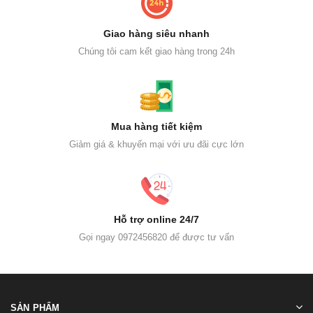
Giao hàng siêu nhanh
Chúng tôi cam kết giao hàng trong 24h
Mua hàng tiết kiệm
Giảm giá & khuyến mại với ưu đãi cực lớn
Hỗ trợ online 24/7
Gọi ngay 0972456820 để được tư vấn
SẢN PHẨM