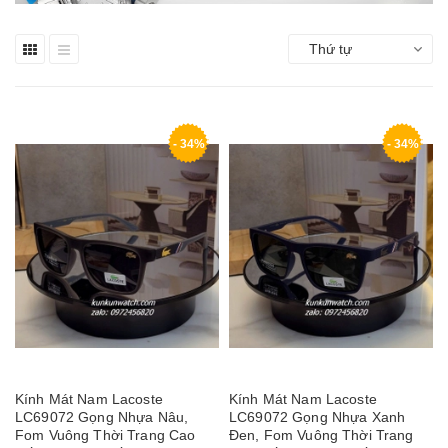
Thứ tự
- 34%
- 34%
Kính Mát Nam Lacoste
Kính Mát Nam Lacoste
LC69072 Gọng Nhựa Nâu,
LC69072 Gọng Nhựa Xanh
Fom Vuông Thời Trang Cao
Đen, Fom Vuông Thời Trang