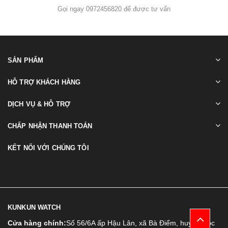
Gọi ngay 0972456820 để được tư vấn
SẢN PHẨM
HỖ TRỢ KHÁCH HÀNG
DỊCH VỤ & HỖ TRỢ
CHẤP NHẬN THANH TOÁN
KẾT NỐI VỚI CHÚNG TÔI
KUNKUN WATCH
Cửa hàng chính:
Số 56/6A ấp Hậu Lân, xã Bà Điểm, huyện Hóc