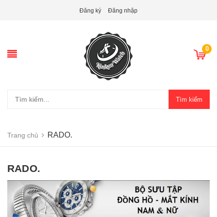
Đăng ký
Đăng nhập
0
Tìm kiếm
RADO.
Trang chủ
RADO.