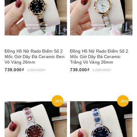
Đồng Hồ Nữ Rado Điểm Số 2
Đồng Hồ Nữ Rado Điểm Số 2
Mốc Giờ Dây Đá Ceramic Đen
Mốc Giờ Dây Đá Ceramic
Vỏ Vàng 26mm
Trắng Vỏ Vàng 26mm
739.000₫
739.000₫
1.000.000₫
1.000.000₫
- 26%
- 26%