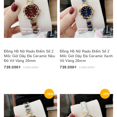
Đồng Hồ Nữ Rado Điểm Số 2
Đồng Hồ Nữ Rado Điểm Số 2
Mốc Giờ Dây Đá Ceramic Nâu
Mốc Giờ Dây Đá Ceramic Xanh
Đỏ Vỏ Vàng 26mm
Vỏ Vàng 26mm
739.000₫
739.000₫
1.000.000₫
1.000.000₫
- 26%
- 26%