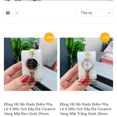
Thứ tự
- 26%
- 26%
Đồng Hồ Nữ Rado Điểm Pha
Đồng Hồ Nữ Rado Điểm Pha
Lê 4 Mốc Giờ Dây Đá Ceramic
Lê 4 Mốc Giờ Dây Đá Ceramic
Vàng Mặt Đen Gold 26mm
Vàng Mặt Trắng Gold 26mm