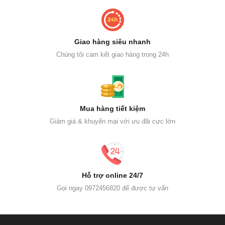
Giao hàng siêu nhanh
Chúng tôi cam kết giao hàng trong 24h
Mua hàng tiết kiệm
Giảm giá & khuyến mại với ưu đãi cực lớn
Hỗ trợ online 24/7
Gọi ngay 0972456820 để được tư vấn