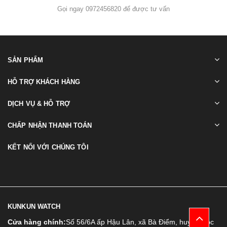
Gọi ngay 0972456820 để được tư vấn
SẢN PHẨM
HỖ TRỢ KHÁCH HÀNG
DỊCH VỤ & HỖ TRỢ
CHẤP NHẬN THANH TOÁN
KẾT NỐI VỚI CHÚNG TÔI
KUNKUN WATCH
Cửa hàng chính:
Số 56/6A ấp Hậu Lân, xã Bà Điểm, huyện Hóc