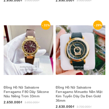
2.690.000₫
2.690.000₫
3.900.000₫
3.900.000₫
- 31%
- 29%
Đồng Hồ Nữ Salvatore
Đồng Hồ Nữ Salvatore
Ferragamo F80 Dây Silicone
Ferragamo Minuetto Nền Mặt
Nâu Niềng Trơn 33mm
Kim Tuyến Dây Da Đen Gold
36mm
2.650.000₫
3.850.000₫
2.630.000₫
3.700.000₫