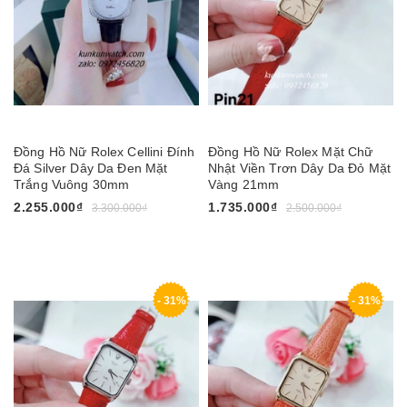
Đồng Hồ Nữ Rolex Cellini Đính
Đồng Hồ Nữ Rolex Mặt Chữ
Đá Silver Dây Da Đen Mặt
Nhật Viền Trơn Dây Da Đỏ Mặt
Trắng Vuông 30mm
Vàng 21mm
2.255.000₫
1.735.000₫
3.300.000₫
2.500.000₫
- 31%
- 31%