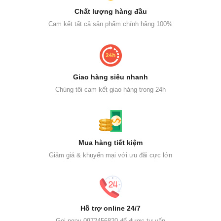
Chất lượng hàng đầu
Cam kết tất cả sản phẩm chính hãng 100%
Giao hàng siêu nhanh
Chúng tôi cam kết giao hàng trong 24h
Mua hàng tiết kiệm
Giảm giá & khuyến mại với ưu đãi cực lớn
Hỗ trợ online 24/7
Gọi ngay 0972456820 để được tư vấn