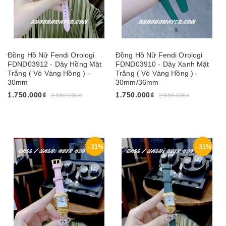
Đồng Hồ Nữ Fendi Orologi
Đồng Hồ Nữ Fendi Orologi
FDND03912 - Dây Hồng Mặt
FDND03910 - Dây Xanh Mặt
Trắng ( Vỏ Vàng Hồng ) -
Trắng ( Vỏ Vàng Hồng ) -
30mm
30mm/36mm
1.750.000₫
1.750.000₫
2.550.000₫
2.550.000₫
- 31%
- 31%