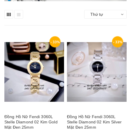
Thứ tự
- 33%
- 33%
Đồng Hồ Nữ Fendi 3060L
Đồng Hồ Nữ Fendi 3060L
Stelle Diamond 02 Kim Gold
Stelle Diamond 02 Kim Silver
Mặt Đen 25mm
Mặt Đen 25mm