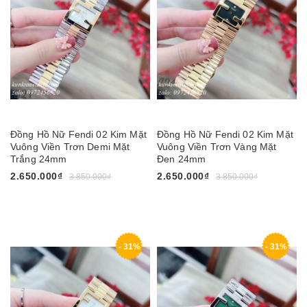
Đồng Hồ Nữ Fendi 02 Kim Mặt
Đồng Hồ Nữ Fendi 02 Kim Mặt
Vuông Viền Trơn Demi Mặt
Vuông Viền Trơn Vàng Mặt
Trắng 24mm
Đen 24mm
2.650.000₫
2.650.000₫
3.850.000₫
3.850.000₫
- 31%
- 31%