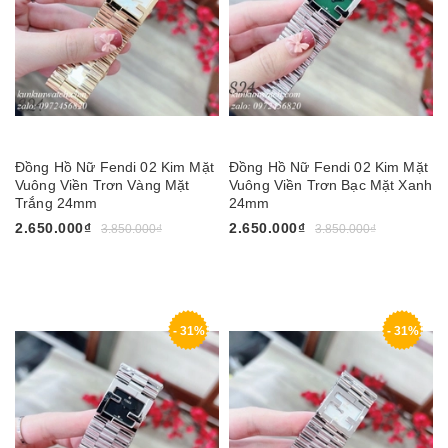
Đồng Hồ Nữ Fendi 02 Kim Mặt
Đồng Hồ Nữ Fendi 02 Kim Mặt
Vuông Viền Trơn Vàng Mặt
Vuông Viền Trơn Bạc Mặt Xanh
Trắng 24mm
24mm
2.650.000₫
2.650.000₫
3.850.000₫
3.850.000₫
- 31%
- 31%