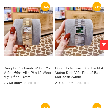
- 31%
- 31%
Đồng Hồ Nữ Fendi 02 Kim Mặt
Đồng Hồ Nữ Fendi 02 Kim Mặt
Vuông Đính Viền Pha Lê Vàng
Vuông Đính Viền Pha Lê Bạc
Mặt Trắng 24mm
Mặt Xanh 24mm
2.760.000₫
2.760.000₫
3.980.000₫
3.980.000₫
- 31%
- 31%