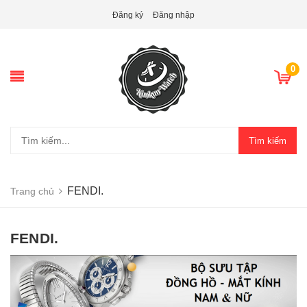
Đăng ký
Đăng nhập
0
Tìm kiếm
FENDI.
Trang chủ
FENDI.