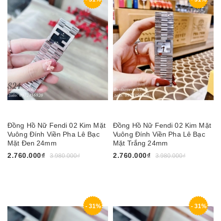
Đồng Hồ Nữ Fendi 02 Kim Mặt
Đồng Hồ Nữ Fendi 02 Kim Mặt
Vuông Đính Viền Pha Lê Bạc
Vuông Đính Viền Pha Lê Bạc
Mặt Đen 24mm
Mặt Trắng 24mm
2.760.000₫
2.760.000₫
3.980.000₫
3.980.000₫
- 31%
- 31%