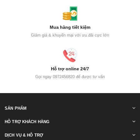
Mua hàng tiết kiệm
Giảm giá & khuyến mại với ưu đãi cực lớn
Hỗ trợ online 24/7
Gọi ngay 0972456820 để được tư vấn
SẢN PHẨM
HỖ TRỢ KHÁCH HÀNG
DỊCH VỤ & HỖ TRỢ