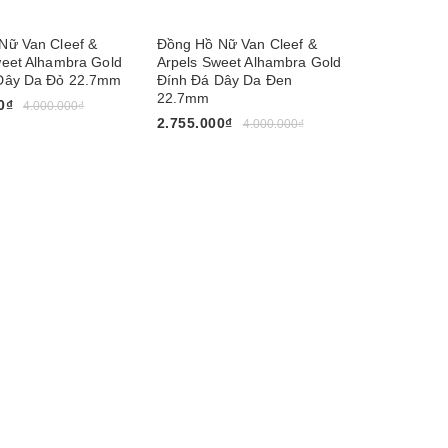
Nữ Van Cleef &
Đồng Hồ Nữ Van Cleef &
weet Alhambra Gold
Arpels Sweet Alhambra Gold
Dây Da Đỏ 22.7mm
Đính Đá Dây Da Đen
22.7mm
0₫
4.000.000₫
2.755.000₫
4.000.000₫
y
Mua ngay