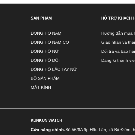
SẢN PHẨM
HỖ TRỢ KHÁCH 
ĐỒNG HỒ NAM
Hướng dẫn mua 
ĐỒNG HỒ NAM CƠ
Giao nhận và tha
ĐỒNG HỒ NỮ
Đổi trả và bảo hà
ĐỒNG HỒ ĐÔI
Đăng kí thành vi
ĐỒNG HỒ LẮC TAY NỮ
BỘ SẢN PHẨM
MẮT KÍNH
KUNKUN WATCH
Cửa hàng chính:
Số 56/6A ấp Hậu Lân, xã Bà Điểm, 