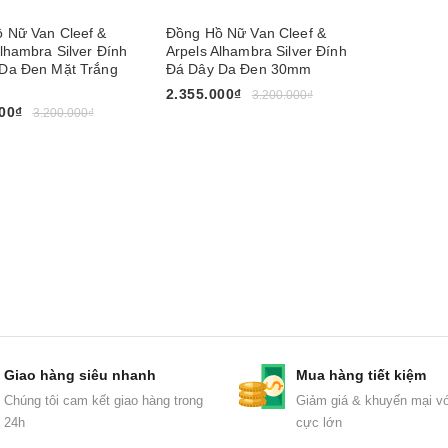
 Nữ Van Cleef &
Đồng Hồ Nữ Van Cleef &
Alhambra Silver Đính
Arpels Alhambra Silver Đính
Da Đen Mặt Trắng
Đá Dây Da Đen 30mm
2.355.000₫
3.200.000₫
00₫
3.200.000₫
Mua ngay
gay
Giao hàng siêu nhanh
Mua hàng tiết kiệm
Chúng tôi cam kết giao hàng trong
Giảm giá & khuyến mại vớ
24h
cực lớn