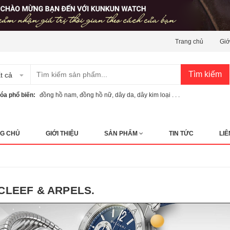
Trang chủ
Giớ
Tìm kiếm
t cả
óa phổ biến:
đồng hồ nam
,
đồng hồ nữ
,
dây da
,
dây kim loại . . .
G CHỦ
GIỚI THIỆU
SẢN PHẨM
TIN TỨC
LIÊ
CLEEF & ARPELS.