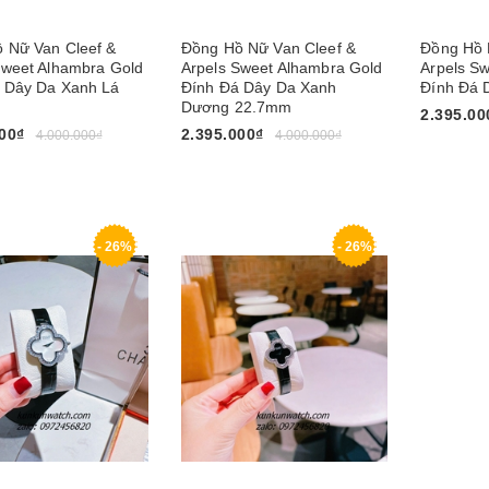
 Nữ Van Cleef &
Đồng Hồ Nữ Van Cleef &
Đồng Hồ 
Sweet Alhambra Gold
Arpels Sweet Alhambra Gold
Arpels S
 Dây Da Xanh Lá
Đính Đá Dây Da Xanh
Đính Đá 
Dương 22.7mm
2.395.00
00₫
2.395.000₫
4.000.000₫
4.000.000₫
Mua nga
gay
Mua ngay
- 26%
- 26%