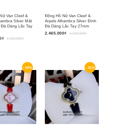
Nữ Van Cleef &
Đồng Hồ Nữ Van Cleef &
hambra Silver Mặt
Arpels Alhambra Silver Đính
 Đá Dáng Lắc Tay
Đá Dáng Lắc Tay 27mm
2.465.000₫
3.100.000₫
0₫
3.100.000₫
Mua ngay
y
- 40%
- 31%