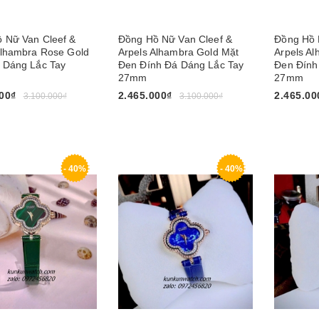
 Nữ Van Cleef &
Đồng Hồ Nữ Van Cleef &
Đồng Hồ 
Alhambra Rose Gold
Arpels Alhambra Gold Mặt
Arpels Al
 Dáng Lắc Tay
Đen Đính Đá Dáng Lắc Tay
Đen Đính
27mm
27mm
00₫
2.465.000₫
2.465.00
3.100.000₫
3.100.000₫
gay
Mua ngay
Mua nga
- 40%
- 40%