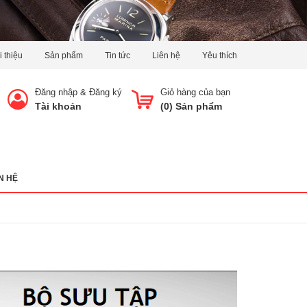
i thiệu
Sản phẩm
Tin tức
Liên hệ
Yêu thích
Đăng nhập
&
Đăng ký
Giỏ hàng của bạn
Tài khoản
(
0
) Sản phẩm
N HỆ