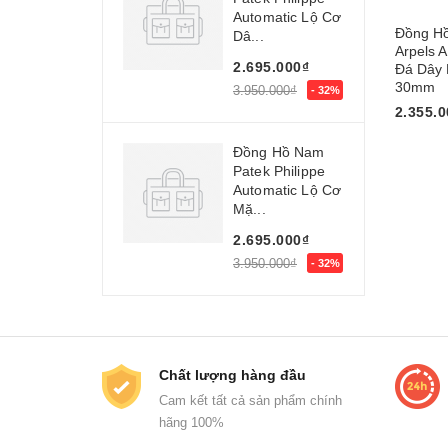
Automatic Lộ Cơ
Đồng Hồ
Dâ...
Arpels 
2.695.000₫
Đá Dây 
30mm
3.950.000₫
- 32%
2.355.0
Mua n
Đồng Hồ Nam
Patek Philippe
Automatic Lộ Cơ
Mặ...
2.695.000₫
3.950.000₫
- 32%
Chất lượng hàng đầu
Cam kết tất cả sản phẩm chính
hãng 100%