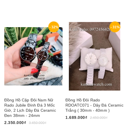
- 32%
- 31%
Đồng Hồ Cặp Đôi Nam Nữ
Đồng Hồ Đôi Rado
Rado Jubile Đính Đá 3 Mốc
RDOATC071 - Dây Đá Ceramic
Giờ, 2 Lịch Dây Đá Ceramic
Trắng ( 30mm - 40mm )
Đen 38mm - 24mm
1.689.000₫
2.450.000₫
2.350.000₫
3.450.000₫