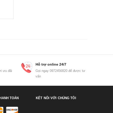
Hỗ trợ online 24/7
i ưu đãi
Gọi ngay 0972456820 để được tư
vấn
HANH TOÁN
KẾT NỐI VỚI CHÚNG TÔI