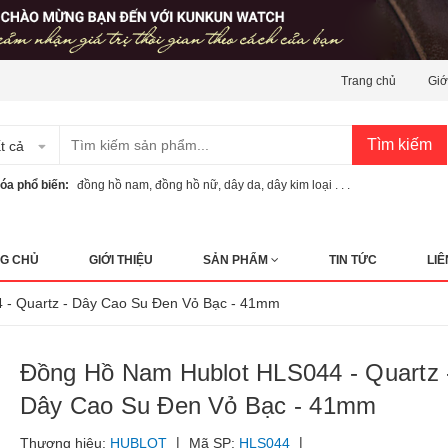
Trang chủ
Giớ
Tìm kiếm
t cả
óa phổ biến:
đồng hồ nam
,
đồng hồ nữ
,
dây da
,
dây kim loại . . .
G CHỦ
GIỚI THIỆU
SẢN PHẨM
TIN TỨC
LIÊ
4 - Quartz - Dây Cao Su Đen Vỏ Bạc - 41mm
Đồng Hồ Nam Hublot HLS044 - Quartz 
Dây Cao Su Đen Vỏ Bạc - 41mm
|
|
Thương hiệu:
HUBLOT
Mã SP:
HLS044