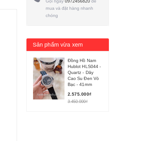
Gọi ngay
0972456820
để
mua và đặt hàng nhanh
chóng
Sản phẩm vừa xem
Đồng Hồ Nam
Hublot HLS044 -
Quartz - Dây
Cao Su Đen Vỏ
Bạc - 41mm
2.575.000₫
3.450.000₫