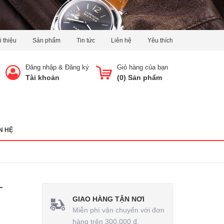
i thiệu
Sản phẩm
Tin tức
Liên hệ
Yêu thích
Đăng nhập
&
Đăng ký
Giỏ hàng của bạn
Tài khoản
(
0
) Sản phẩm
N HỆ
-
GIAO HÀNG TẬN NƠI
Miễn phí vận chuyển với đơn
hàng trên 300.000 đ.