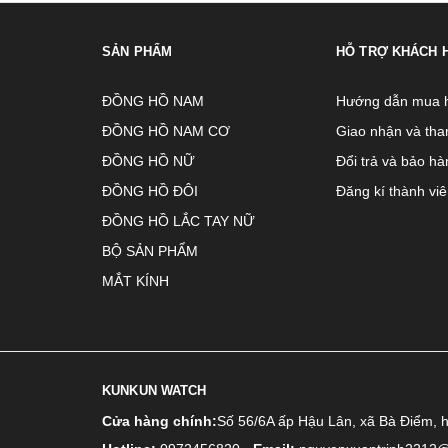
SẢN PHẨM
HỖ TRỢ KHÁCH 
ĐỒNG HỒ NAM
Hướng dẫn mua 
ĐỒNG HỒ NAM CƠ
Giao nhận và tha
ĐỒNG HỒ NỮ
Đổi trả và bảo hà
ĐỒNG HỒ ĐÔI
Đăng kí thành vi
ĐỒNG HỒ LẮC TAY NỮ
BỘ SẢN PHẨM
MẮT KÍNH
KUNKUN WATCH
Cửa hàng chính:
Số 56/6A ấp Hậu Lân, xã Bà Điểm, 