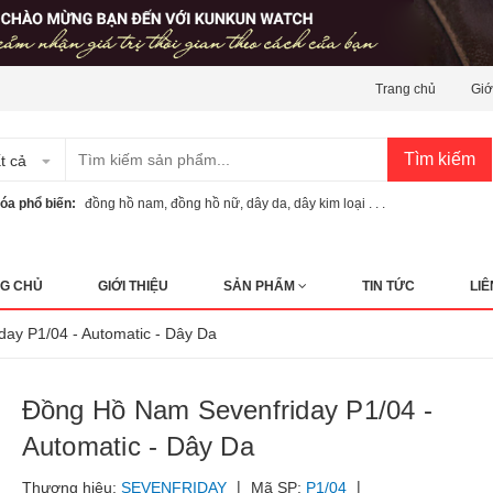
Trang chủ
Giớ
Tìm kiếm
t cả
óa phổ biến:
đồng hồ nam
,
đồng hồ nữ
,
dây da
,
dây kim loại . . .
G CHỦ
GIỚI THIỆU
SẢN PHẨM
TIN TỨC
LIÊ
day P1/04 - Automatic - Dây Da
Đồng Hồ Nam Sevenfriday P1/04 -
Automatic - Dây Da
|
|
Thương hiệu:
SEVENFRIDAY
Mã SP:
P1/04