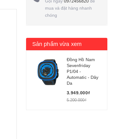
Gọi ngay
0972456820
để
mua và đặt hàng nhanh
chóng
Sản phẩm vừa xem
Đồng Hồ Nam
Sevenfriday
P1/04 -
Automatic - Dây
Da
3.949.000₫
5.200.000₫