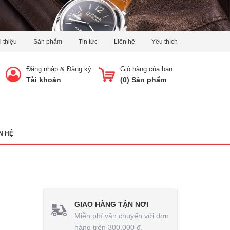
i thiệu
Sản phẩm
Tin tức
Liên hệ
Yêu thích
Đăng nhập
&
Đăng ký
Giỏ hàng của bạn
Tài khoản
(
0
) Sản phẩm
N HỆ
GIAO HÀNG TẬN NƠI
Miễn phí vận chuyển với đơn
hàng trên 300.000 đ.