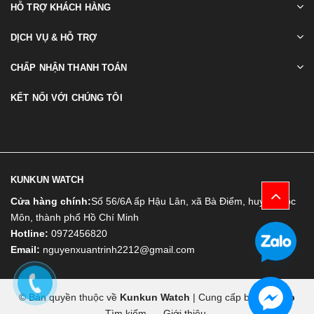
HỖ TRỢ KHÁCH HÀNG
DỊCH VỤ & HỖ TRỢ
CHẤP NHẬN THANH TOÁN
KẾT NỐI VỚI CHÚNG TÔI
KUNKUN WATCH
Cửa hàng chính:
Số 56/6A ấp Hậu Lân, xã Bà Điểm, huyện Hóc
Môn, thành phố Hồ Chí Minh
Hotline:
0972456820
Email:
nguyenxuantrinh2212@gmail.com
© Bản quyền thuộc về
Kunkun Watch
|
Cung cấp bởi
Bizweb
Tìm kiếm
Giới thiệu