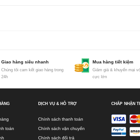
Giao hàng siêu nhanh
Mua hàng tiết kiệm
Chúng tôi cam kết giao hàng trong
Giảm giá & khuyến mại vớ
24h
cực lớn
HÀNG
DỊCH VỤ & HỖ TRỢ
CHẤP NHẬN T
hàng
Chính sách thanh toán
nh toán
Chính sách vận chuyển
nh
Chính sách đổi trả