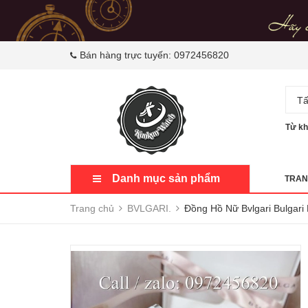
Bán hàng trực tuyến:
0972456820
Tấ
Từ kh
Danh mục sản phẩm
TRAN
Trang chủ
BVLGARI.
Đồng Hồ Nữ Bvlgari Bulg