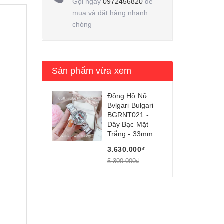
Gọi ngay
0972456820
để
mua và đặt hàng nhanh
chóng
Sản phẩm vừa xem
Đồng Hồ Nữ
Bvlgari Bulgari
BGRNT021 -
Dây Bạc Mặt
Trắng - 33mm
3.630.000₫
5.300.000₫