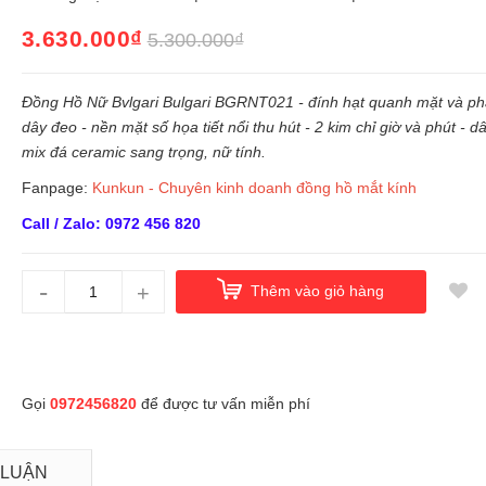
3.630.000₫
5.300.000₫
Đồng Hồ Nữ Bvlgari Bulgari BGRNT021 - đính hạt quanh mặt và ph
dây đeo - nền mặt số họa tiết nổi thu hút - 2 kim chỉ giờ và phút - d
mix đá ceramic sang trọng, nữ tính.
Fanpage:
Kunkun - Chuyên kinh doanh đồng hồ mắt kính
Call / Zalo: 0972 456 820
-
+
Thêm vào giỏ hàng
Gọi
0972456820
để được tư vấn miễn phí
 LUẬN