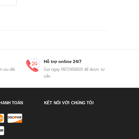
Hỗ trợ online 24/7
i ưu đãi
Gọi ngay 0972456820 để được tư
vấn
HANH TOÁN
KẾT NỐI VỚI CHÚNG TÔI