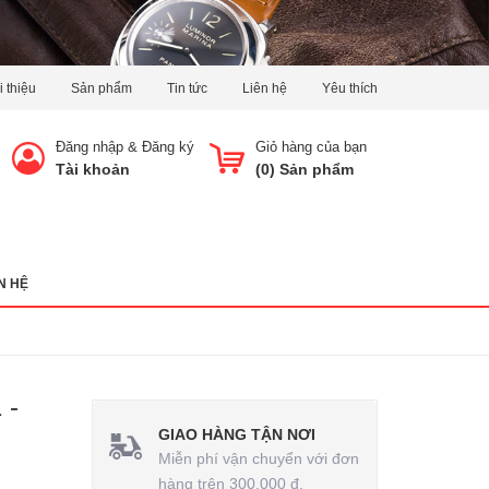
i thiệu
Sản phẩm
Tin tức
Liên hệ
Yêu thích
Đăng nhập
&
Đăng ký
Giỏ hàng của bạn
Tài khoản
(
0
) Sản phẩm
N HỆ
 -
GIAO HÀNG TẬN NƠI
Miễn phí vận chuyển với đơn
hàng trên 300.000 đ.