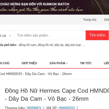
Trang chủ
Giớ
Tìm kiếm
t cả
óa phổ biến:
đồng hồ nam
,
đồng hồ nữ
,
dây da
,
dây kim loại . . .
G CHỦ
GIỚI THIỆU
SẢN PHẨM
TIN TỨC
LIÊ
 Cod HMND033 - Dây Da Cam - Vỏ Bạc - 26mm
Đồng Hồ Nữ Hermes Cape Cod HMND
- Dây Da Cam - Vỏ Bạc - 26mm
|
|
Thương hiệu:
HERMES
Mã SP:
HMND033