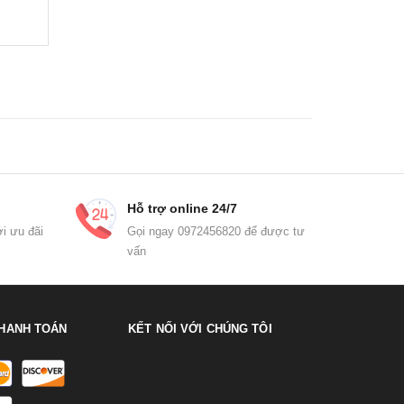
Hỗ trợ online 24/7
i ưu đãi
Gọi ngay 0972456820 để được tư
vấn
HANH TOÁN
KẾT NỐI VỚI CHÚNG TÔI