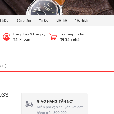
i thiệu
Sản phẩm
Tin tức
Liên hệ
Yêu thích
Đăng nhập
&
Đăng ký
Giỏ hàng của bạn
Tài khoản
(
0
) Sản phẩm
N HỆ
033
GIAO HÀNG TẬN NƠI
Miễn phí vận chuyển với đơn
hàng trên 300.000 đ.