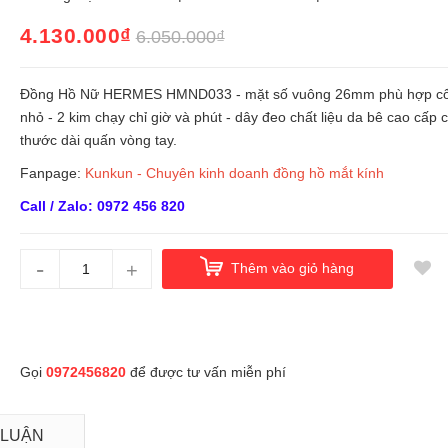
4.130.000₫
6.050.000₫
Đồng Hồ Nữ HERMES HMND033 - mặt số vuông 26mm phù hợp cổ
nhỏ - 2 kim chạy chỉ giờ và phút - dây đeo chất liệu da bê cao cấp c
thước dài quấn vòng tay.
Fanpage:
Kunkun - Chuyên kinh doanh đồng hồ mắt kính
Call / Zalo: 0972 456 820
-
+
Thêm vào giỏ hàng
Gọi
0972456820
để được tư vấn miễn phí
 LUẬN