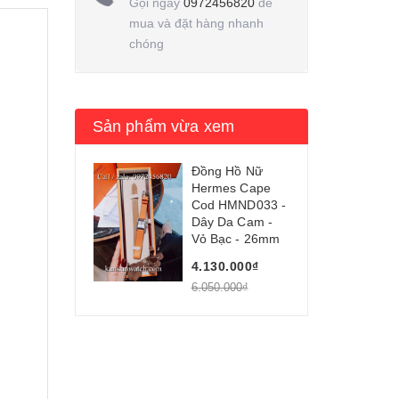
Gọi ngay
0972456820
để
mua và đặt hàng nhanh
chóng
Sản phẩm vừa xem
Đồng Hồ Nữ
Hermes Cape
Cod HMND033 -
Dây Da Cam -
Vỏ Bạc - 26mm
4.130.000₫
6.050.000₫