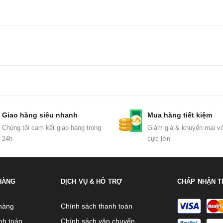
Giao hàng siêu nhanh
Mua hàng tiết kiệm
Chúng tôi cam kết giao hàng trong
Giảm giá & khuyến mại vớ
24h
cực lớn
HÀNG
DỊCH VỤ & HỖ TRỢ
CHẤP NHẬN T
hàng
Chính sách thanh toán
nh toán
Chính sách vận chuyển