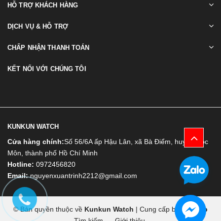
HỖ TRỢ KHÁCH HÀNG
DỊCH VỤ & HỖ TRỢ
CHẤP NHẬN THANH TOÁN
KẾT NỐI VỚI CHÚNG TÔI
KUNKUN WATCH
Cửa hàng chính:
Số 56/6A ấp Hậu Lân, xã Bà Điểm, huyện Hóc
Môn, thành phố Hồ Chí Minh
Hotline:
0972456820
Email:
nguyenxuantrinh2212@gmail.com
© Bản quyền thuộc về
Kunkun Watch
|
Cung cấp bởi
Bizweb
Tìm kiếm
Giới thiệu