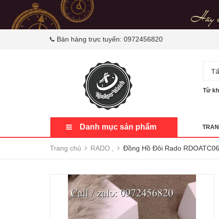
Bán hàng trực tuyến:
0972456820
Tấ
Từ kh
Danh mục sản phẩm
TRAN
Trang chủ
RADO ,
Đồng Hồ Đôi Rado RDOATC061