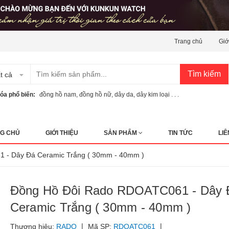
Trang chủ
Giớ
Tìm kiếm
t cả
óa phổ biến:
đồng hồ nam
,
đồng hồ nữ
,
dây da
,
dây kim loại . . .
G CHỦ
GIỚI THIỆU
SẢN PHẨM
TIN TỨC
LIÊ
 - Dây Đá Ceramic Trắng ( 30mm - 40mm )
Đồng Hồ Đôi Rado RDOATC061 - Dây 
Ceramic Trắng ( 30mm - 40mm )
|
|
Thương hiệu:
RADO
Mã SP:
RDOATC061