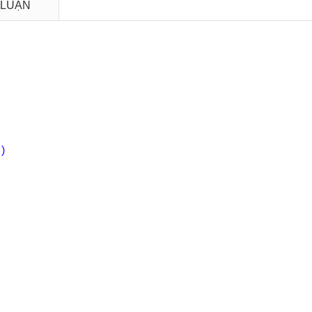
 LUẬN
 )