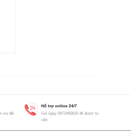
Hỗ trợ online 24/7
i ưu đãi
Gọi ngay 0972456820 để được tư
vấn