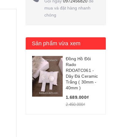
Gọi ngay
0972456820
để
mua và đặt hàng nhanh
chóng
Sản phẩm vừa xem
Đồng Hồ Đôi
Rado
RDOATC061 -
Dây Đá Ceramic
Trắng ( 30mm -
40mm )
1.689.000₫
2.450.000₫