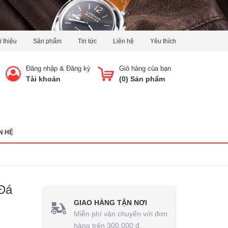
i thiệu
Sản phẩm
Tin tức
Liên hệ
Yêu thích
Đăng nhập
&
Đăng ký
Giỏ hàng của bạn
Tài khoản
(
0
) Sản phẩm
N HỆ
Đá
GIAO HÀNG TẬN NƠI
Miễn phí vận chuyển với đơn
hàng trên 300.000 đ.