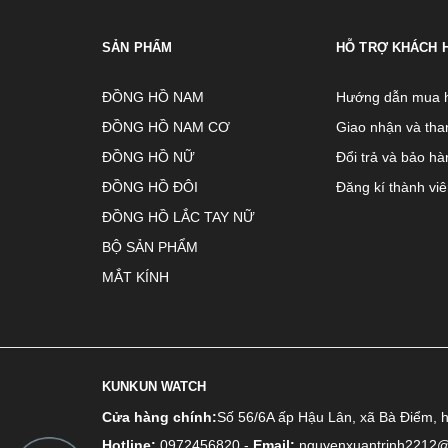
SẢN PHẨM
HỖ TRỢ KHÁCH 
ĐỒNG HỒ NAM
Hướng dẫn mua 
ĐỒNG HỒ NAM CƠ
Giao nhận và tha
ĐỒNG HỒ NỮ
Đổi trả và bảo hà
ĐỒNG HỒ ĐÔI
Đăng kí thành vi
ĐỒNG HỒ LẮC TAY NỮ
BỘ SẢN PHẨM
MẮT KÍNH
KUNKUN WATCH
Cửa hàng chính:
Số 56/6A ấp Hậu Lân, xã Bà Điểm, 
Hotline:
0972456820
-
Email:
nguyenxuantrinh2212