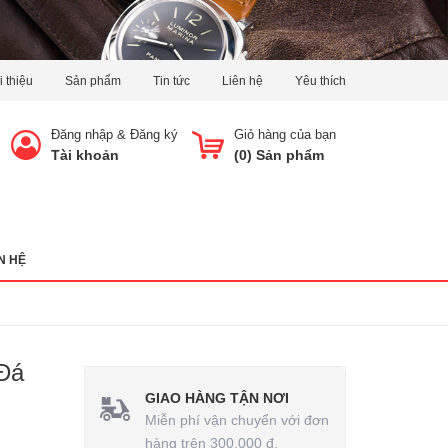
i thiệu
Sản phẩm
Tin tức
Liên hệ
Yêu thích
Đăng nhập
&
Đăng ký
Giỏ hàng của bạn
Tài khoản
(
0
) Sản phẩm
N HỆ
Đá
GIAO HÀNG TẬN NƠI
Miễn phí vận chuyển với đơn
hàng trên 300.000 đ.