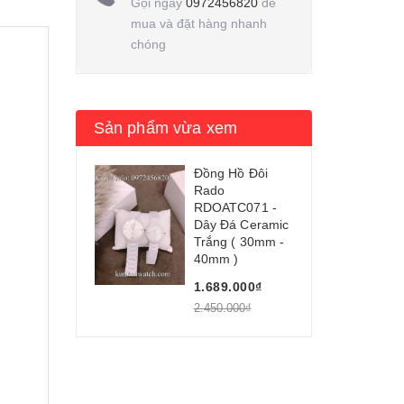
Gọi ngay
0972456820
để
mua và đặt hàng nhanh
chóng
Sản phẩm vừa xem
Đồng Hồ Đôi
Rado
RDOATC071 -
Dây Đá Ceramic
Trắng ( 30mm -
40mm )
1.689.000₫
2.450.000₫