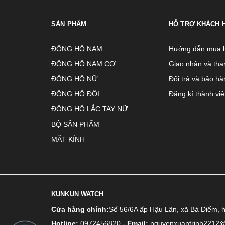
SẢN PHẨM
HỖ TRỢ KHÁCH 
ĐỒNG HỒ NAM
Hướng dẫn mua 
ĐỒNG HỒ NAM CƠ
Giao nhận và tha
ĐỒNG HỒ NỮ
Đổi trả và bảo hà
ĐỒNG HỒ ĐÔI
Đăng kí thành vi
ĐỒNG HỒ LẮC TAY NỮ
BỘ SẢN PHẨM
MẮT KÍNH
KUNKUN WATCH
Cửa hàng chính:
Số 56/6A ấp Hậu Lân, xã Bà Điểm, 
Hotline:
0972456820
-
Email:
nguyenxuantrinh2212