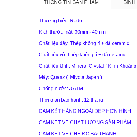
THÔNG TIN SẢN PHẨM
BÌNH
Thương hiệu: Rado
Kích thước mặt: 30mm - 40mm
Chất liệu dây: Thép không rỉ + đá ceramic
Chất liệu vỏ: Thép không rỉ + đá ceramic
Chất liệu kính: Mineral Crystal ( Kính Khoáng
Máy: Quartz ( Miyota Japan )
Chống nước: 3 ATM
Thời gian bảo hành: 12 tháng
CAM KẾT HÀNG NGOÀI ĐẸP HƠN HÌNH
CAM KẾT VỀ CHẤT LƯỢNG SẢN PHẨM
CAM KẾT VỀ CHẾ ĐỘ BẢO HÀNH