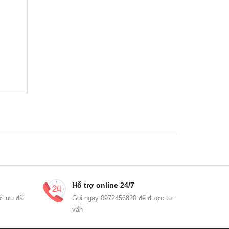
Hỗ trợ online 24/7
i ưu đãi
Gọi ngay 0972456820 để được tư
vấn