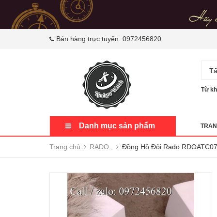
Bán hàng trực tuyến:
0972456820
Tấ
Từ kh
Danh mục sản phẩm
TRAN
Trang chủ
RADO ,
Đồng Hồ Đôi Rado RDOATC071