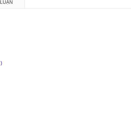
 LUẬN
 )