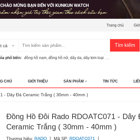
Trang chủ
Giớ
Tìm kiếm
t cả
óa phổ biến:
đồng hồ nam
,
đồng hồ nữ
,
dây da
,
dây kim loại . . .
G CHỦ
GIỚI THIỆU
SẢN PHẨM
TIN TỨC
LIÊ
 - Dây Đá Ceramic Trắng ( 30mm - 40mm )
Đồng Hồ Đôi Rado RDOATC071 - Dây 
Ceramic Trắng ( 30mm - 40mm )
|
|
Thương hiệu:
RADO
Mã SP:
RDOATC071