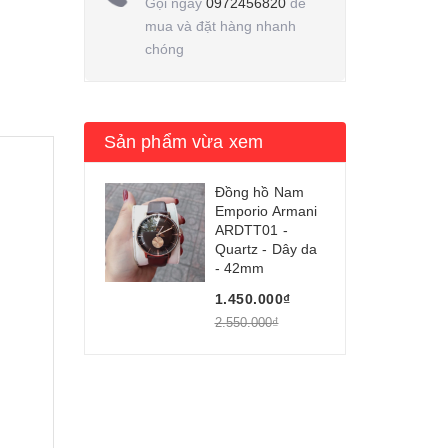
Gọi ngay
0972456820
để
mua và đặt hàng nhanh
chóng
Sản phẩm vừa xem
Đồng hồ Nam
Emporio Armani
ARDTT01 -
Quartz - Dây da
- 42mm
1.450.000₫
2.550.000₫