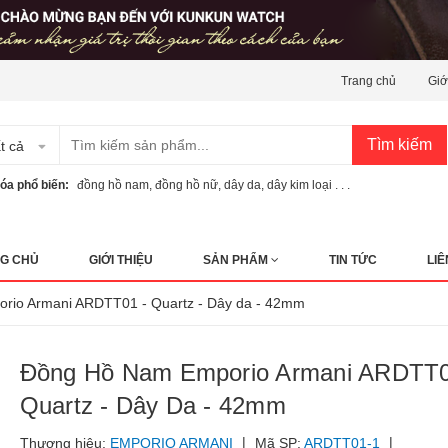
Trang chủ
Giớ
Tìm kiếm
t cả
óa phổ biến:
đồng hồ nam
,
đồng hồ nữ
,
dây da
,
dây kim loại . . .
G CHỦ
GIỚI THIỆU
SẢN PHẨM
TIN TỨC
LIÊ
rio Armani ARDTT01 - Quartz - Dây da - 42mm
Đồng Hồ Nam Emporio Armani ARDTT0
Quartz - Dây Da - 42mm
|
|
Thương hiệu:
EMPORIO ARMANI
Mã SP:
ARDTT01-1