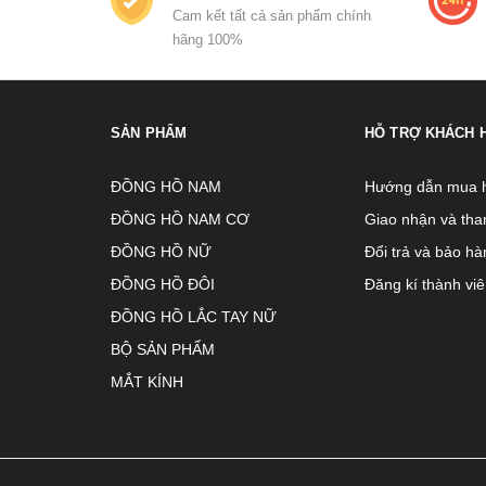
Cam kết tất cả sản phẩm chính
hãng 100%
SẢN PHẨM
HỖ TRỢ KHÁCH 
ĐỒNG HỒ NAM
Hướng dẫn mua 
ĐỒNG HỒ NAM CƠ
Giao nhận và tha
ĐỒNG HỒ NỮ
Đổi trả và bảo hà
ĐỒNG HỒ ĐÔI
Đăng kí thành vi
ĐỒNG HỒ LẮC TAY NỮ
BỘ SẢN PHẨM
MẮT KÍNH