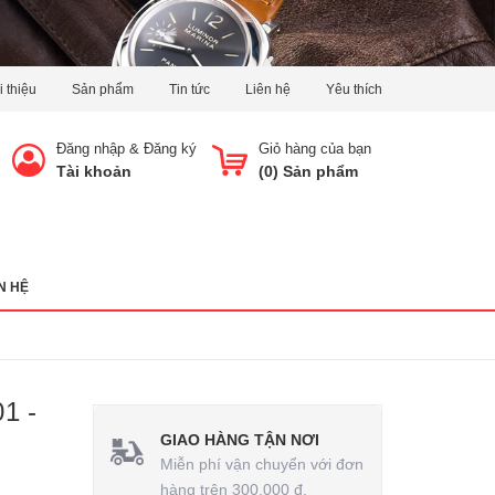
i thiệu
Sản phẩm
Tin tức
Liên hệ
Yêu thích
Đăng nhập
&
Đăng ký
Giỏ hàng của bạn
Tài khoản
(
0
) Sản phẩm
N HỆ
1 -
GIAO HÀNG TẬN NƠI
Miễn phí vận chuyển với đơn
hàng trên 300.000 đ.