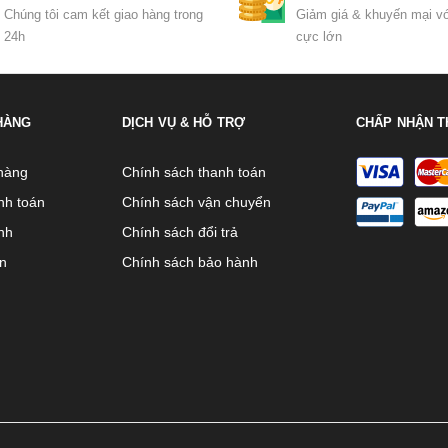
Chúng tôi cam kết giao hàng trong
Giảm giá & khuyến mại vớ
24h
cực lớn
HÀNG
DỊCH VỤ & HỖ TRỢ
CHẤP NHẬN T
hàng
Chính sách thanh toán
nh toán
Chính sách vận chuyển
nh
Chính sách đổi trả
ên
Chính sách bảo hành