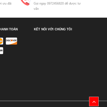
i ưu đãi
Gọi ngay 0972456820 để được tư
vấn
HANH TOÁN
KẾT NỐI VỚI CHÚNG TÔI