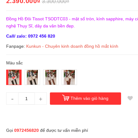
2.390.000₫
3.300.000₫
Đồng Hồ Đôi Tissot TSODTC03 - mặt số tròn, kính sapphire, máy 
nghệ Thụy Sĩ, dây da vân bền đẹp.
Call/ zalo: 0972 456 820
Fanpage:
Kunkun - Chuyên kinh doanh đồng hồ mắt kính
Màu sắc
-
+
Thêm vào giỏ hàng
Gọi
0972456820
để được tư vấn miễn phí