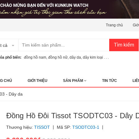
Trang chủ
Giớ
Tìm kiếm
t cả
óa phổ biến:
đồng hồ nam
,
đồng hồ nữ
,
dây da
,
dây kim loại . . .
G CHỦ
GIỚI THIỆU
SẢN PHẨM
TIN TỨC
LIÊ
03 - Dây da
Đồng Hồ Đôi Tissot TSODTC03 - Dây 
|
|
Thương hiệu:
TISSOT
Mã SP:
TSODTC03-1