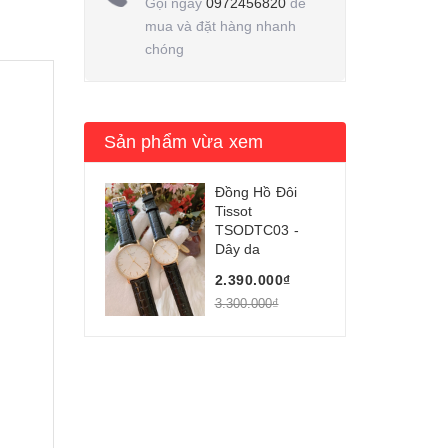
Gọi ngay
0972456820
để
mua và đặt hàng nhanh
chóng
Sản phẩm vừa xem
Đồng Hồ Đôi
Tissot
TSODTC03 -
Dây da
2.390.000₫
3.300.000₫