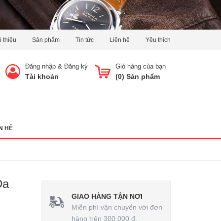
i thiệu
Sản phẩm
Tin tức
Liên hệ
Yêu thích
Đăng nhập
&
Đăng ký
Giỏ hàng của bạn
Tài khoản
(
0
) Sản phẩm
N HỆ
Da
GIAO HÀNG TẬN NƠI
Miễn phí vận chuyển với đơn
hàng trên 300.000 đ.