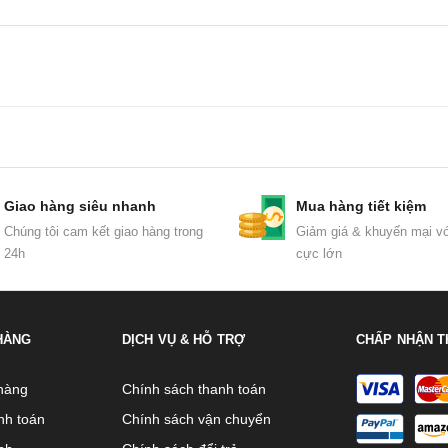
Giao hàng siêu nhanh
Mua hàng tiết kiệm
Chúng tôi cam kết giao hàng trong
Giảm giá & khuyến mại vớ
24h
cực lớn
HÀNG
DỊCH VỤ & HỖ TRỢ
CHẤP NHẬN T
hàng
Chính sách thanh toán
nh toán
Chính sách vận chuyển