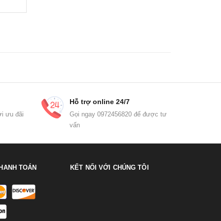
Hỗ trợ online 24/7
i ưu đãi
Gọi ngay 0972456820 để được tư
vấn
HANH TOÁN
KẾT NỐI VỚI CHÚNG TÔI