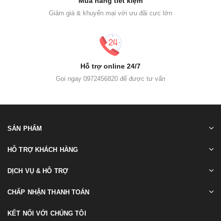
Mua hàng tiết kiệm
Giảm giá & khuyến mại với ưu đãi cực lớn
Hỗ trợ online 24/7
Gọi ngay 0972456820 để được tư vấn
SẢN PHẨM
HỖ TRỢ KHÁCH HÀNG
DỊCH VỤ & HỖ TRỢ
CHẤP NHẬN THANH TOÁN
KẾT NỐI VỚI CHÚNG TÔI