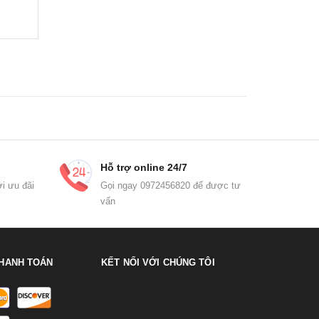
Hỗ trợ online 24/7
i ưu đãi
Gọi ngay 0972456820 để được tư
vấn
HANH TOÁN
KẾT NỐI VỚI CHÚNG TÔI