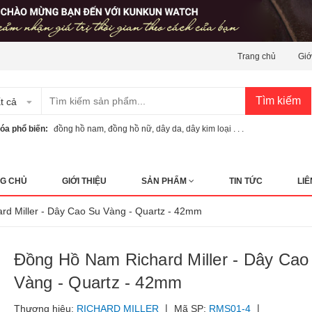
Trang chủ
Giớ
Tìm kiếm
t cả
óa phổ biến:
đồng hồ nam
,
đồng hồ nữ
,
dây da
,
dây kim loại . . .
G CHỦ
GIỚI THIỆU
SẢN PHẨM
TIN TỨC
LIÊ
d Miller - Dây Cao Su Vàng - Quartz - 42mm
Đồng Hồ Nam Richard Miller - Dây Cao
Vàng - Quartz - 42mm
|
|
Thương hiệu:
RICHARD MILLER
Mã SP:
RMS01-4