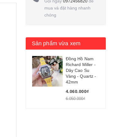
Gọi ngay
0972456820
để
mua và đặt hàng nhanh
chóng
Sản phẩm vừa xem
Đồng Hồ Nam
Richard Miller -
Dây Cao Su
Vàng - Quartz -
42mm
4.060.000₫
6.050.000₫