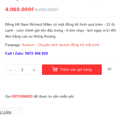
4.060.000₫
6.050.000₫
Đồng Hồ Nam Richard Miller có mặt đồng hồ hình quả trám - 12 ốc 
cạnh - núm chỉnh giờ lớn đặc trưng - 6 kim chạy - lịch ngày vị trí 4
đeo bằng cao su thông thoáng.
Fanpage:
Kunkun - Chuyên kinh doanh đồng hồ mắt kính
Call / Zalo: 0972 456 820
-
+
Thêm vào giỏ hàng
Gọi
0972456820
để được tư vấn miễn phí
 LUẬN