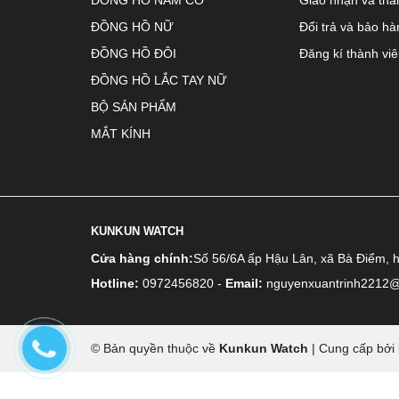
ĐỒNG HỒ NỮ
Đổi trả và bảo hà
ĐỒNG HỒ ĐÔI
Đăng kí thành vi
ĐỒNG HỒ LẮC TAY NỮ
BỘ SẢN PHẨM
MẮT KÍNH
KUNKUN WATCH
Cửa hàng chính:
Số 56/6A ấp Hậu Lân, xã Bà Điểm, 
Hotline:
0972456820
-
Email:
nguyenxuantrinh2212
© Bản quyền thuộc về
Kunkun Watch
|
Cung cấp bởi