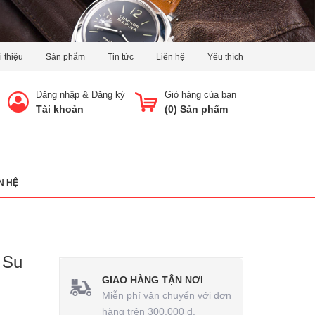
i thiệu
Sản phẩm
Tin tức
Liên hệ
Yêu thích
Đăng nhập
&
Đăng ký
Giỏ hàng của bạn
Tài khoản
(
0
) Sản phẩm
N HỆ
 Su
GIAO HÀNG TẬN NƠI
Miễn phí vận chuyển với đơn
hàng trên 300.000 đ.