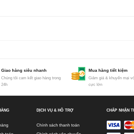
Giao hàng siêu nhanh
Mua hàng tiết kiệm
Chúng tôi cam kết giao hàng trong
Giảm giá & khuyến mại vớ
24h
cực lớn
HÀNG
DỊCH VỤ & HỖ TRỢ
CHẤP NHẬN T
hàng
Chính sách thanh toán
nh toán
Chính sách vận chuyển