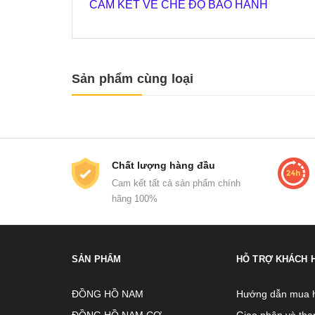
CAM KẾT VỀ CHẾ ĐỘ BẢO HÀNH
Sản phẩm cùng loại
Chất lượng hàng đầu
Cam kết tất cả sản phẩm chính
hãng 100%
SẢN PHẨM
HỖ TRỢ KHÁCH 
ĐỒNG HỒ NAM
Hướng dẫn mua 
ĐỒNG HỒ NAM CƠ
Giao nhận và tha