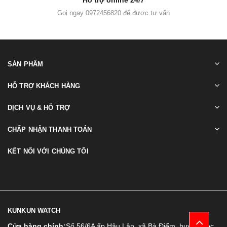
Hỗ trợ online 24/7
Gọi ngay 0972456820 để được tư vấn
SẢN PHẨM
HỖ TRỢ KHÁCH HÀNG
DỊCH VỤ & HỖ TRỢ
CHẤP NHẬN THANH TOÁN
KẾT NỐI VỚI CHÚNG TÔI
KUNKUN WATCH
Cửa hàng chính:
Số 56/6A ấp Hậu Lân, xã Bà Điểm, huyện Hóc