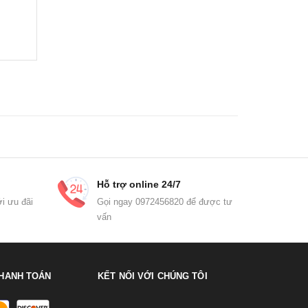
Hỗ trợ online 24/7
i ưu đãi
Gọi ngay 0972456820 để được tư
vấn
HANH TOÁN
KẾT NỐI VỚI CHÚNG TÔI