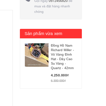
Gọi ngay
0972456820
để
mua và đặt hàng nhanh
chóng
Sản phẩm vừa xem
Đồng Hồ Nam
Richard Miller -
Vỏ Vàng Đính
Hạt - Dây Cao
Su Vàng -
Quartz - 42mm
4.250.000₫
6.300.000₫