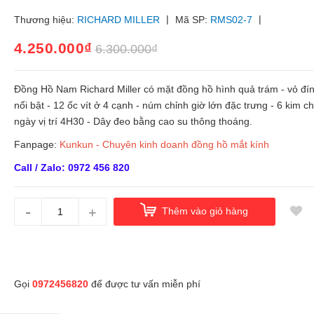
|
|
Thương hiệu:
RICHARD MILLER
Mã SP:
RMS02-7
4.250.000₫
6.300.000₫
Đồng Hồ Nam Richard Miller có mặt đồng hồ hình quả trám - vỏ đín
nổi bật - 12 ốc vít ở 4 cạnh - núm chỉnh giờ lớn đặc trưng - 6 kim chạ
ngày vị trí 4H30 - Dây đeo bằng cao su thông thoáng.
Fanpage:
Kunkun - Chuyên kinh doanh đồng hồ mắt kính
Call / Zalo: 0972 456 820
-
+
Thêm vào giỏ hàng
Gọi
0972456820
để được tư vấn miễn phí