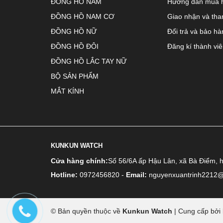
ĐỒNG HỒ NAM
Hướng dẫn mua 
ĐỒNG HỒ NAM CƠ
Giao nhận và tha
ĐỒNG HỒ NỮ
Đổi trả và bảo hà
ĐỒNG HỒ ĐÔI
Đăng kí thành vi
ĐỒNG HỒ LẮC TAY NỮ
BỘ SẢN PHẨM
MẮT KÍNH
KUNKUN WATCH
Cửa hàng chính:
Số 56/6A ấp Hậu Lân, xã Bà Điểm, 
Hotline:
0972456820
-
Email:
nguyenxuantrinh2212
© Bản quyền thuộc về
Kunkun Watch
|
Cung cấp bởi