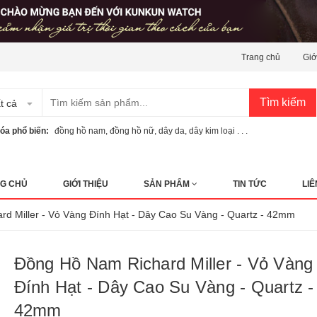
Trang chủ
Giớ
Tìm kiếm
t cả
óa phổ biến:
đồng hồ nam
,
đồng hồ nữ
,
dây da
,
dây kim loại . . .
G CHỦ
GIỚI THIỆU
SẢN PHẨM
TIN TỨC
LIÊ
d Miller - Vỏ Vàng Đính Hạt - Dây Cao Su Vàng - Quartz - 42mm
Đồng Hồ Nam Richard Miller - Vỏ Vàng
Đính Hạt - Dây Cao Su Vàng - Quartz -
42mm