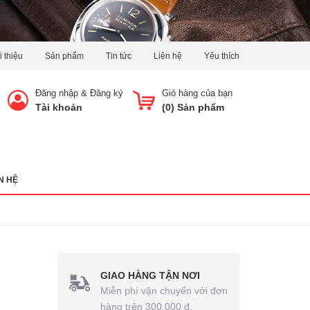
i thiệu
Sản phẩm
Tin tức
Liên hệ
Yêu thích
Đăng nhập
&
Đăng ký
Giỏ hàng của bạn
Tài khoản
(
0
) Sản phẩm
N HỆ
GIAO HÀNG TẬN NƠI
Miễn phí vận chuyển với đơn
hàng trên 300.000 đ.