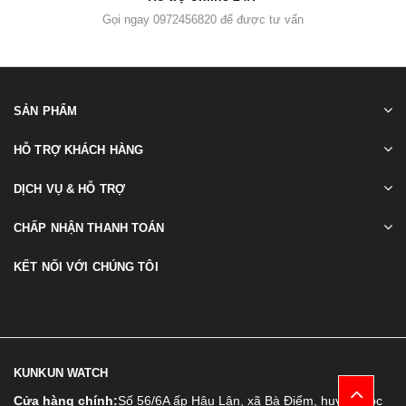
Gọi ngay 0972456820 để được tư vấn
SẢN PHẨM
HỖ TRỢ KHÁCH HÀNG
DỊCH VỤ & HỖ TRỢ
CHẤP NHẬN THANH TOÁN
KẾT NỐI VỚI CHÚNG TÔI
KUNKUN WATCH
Cửa hàng chính:
Số 56/6A ấp Hậu Lân, xã Bà Điểm, huyện Hóc