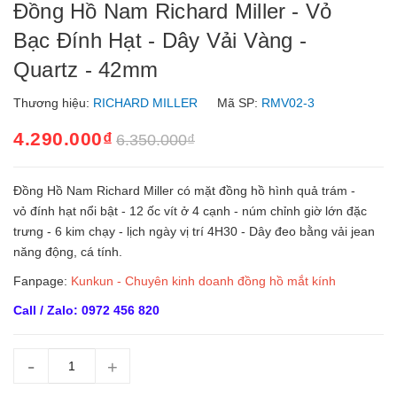
Đồng Hồ Nam Richard Miller - Vỏ
Bạc Đính Hạt - Dây Vải Vàng -
Quartz - 42mm
Thương hiệu:
RICHARD MILLER
Mã SP:
RMV02-3
4.290.000₫
6.350.000₫
Đồng Hồ Nam Richard Miller có mặt đồng hồ hình quả trám -
vỏ đính hạt nổi bật - 12 ốc vít ở 4 cạnh - núm chỉnh giờ lớn đặc
trưng - 6 kim chạy - lịch ngày vị trí 4H30 - Dây đeo bằng vải jean
năng động, cá tính.
Fanpage:
Kunkun - Chuyên kinh doanh đồng hồ mắt kính
Call / Zalo: 0972 456 820
-
+