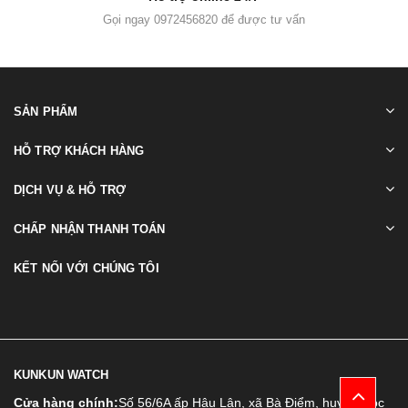
Gọi ngay 0972456820 để được tư vấn
SẢN PHẨM
HỖ TRỢ KHÁCH HÀNG
DỊCH VỤ & HỖ TRỢ
CHẤP NHẬN THANH TOÁN
KẾT NỐI VỚI CHÚNG TÔI
KUNKUN WATCH
Cửa hàng chính:
Số 56/6A ấp Hậu Lân, xã Bà Điểm, huyện Hóc