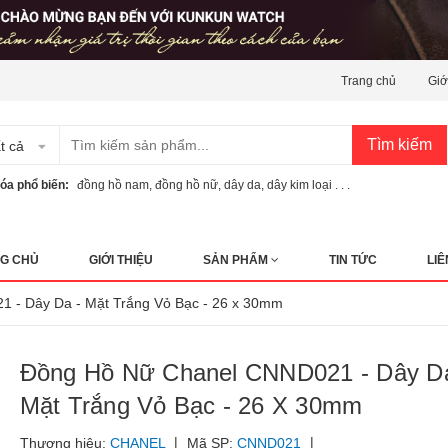
Trang chủ
Giớ
Tìm kiếm
t cả
óa phổ biến:
đồng hồ nam
,
đồng hồ nữ
,
dây da
,
dây kim loại . . .
G CHỦ
GIỚI THIỆU
SẢN PHẨM
TIN TỨC
LIÊ
 - Dây Da - Mặt Trắng Vỏ Bạc - 26 x 30mm
Đồng Hồ Nữ Chanel CNND021 - Dây Da
Mặt Trắng Vỏ Bạc - 26 X 30mm
|
|
Thương hiệu:
CHANEL
Mã SP:
CNND021