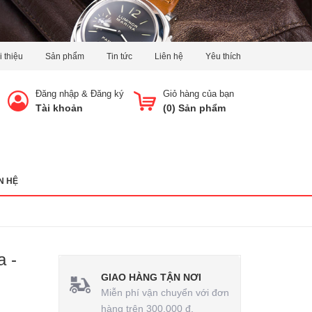
i thiệu
Sản phẩm
Tin tức
Liên hệ
Yêu thích
Đăng nhập
&
Đăng ký
Giỏ hàng của bạn
Tài khoản
(
0
) Sản phẩm
N HỆ
 -
GIAO HÀNG TẬN NƠI
Miễn phí vận chuyển với đơn
hàng trên 300.000 đ.