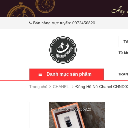
Bán hàng trực tuyến:
0972456820
Tấ
Từ kh
Danh mục sản phẩm
TRAN
Trang chủ
CHANEL.
Đồng Hồ Nữ Chanel CNND021