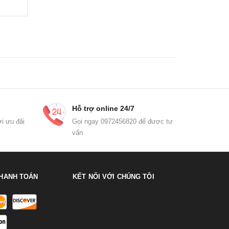
Hỗ trợ online 24/7
i ưu đãi
Gọi ngay 0972456820 để được tư
vấn
HANH TOÁN
KẾT NỐI VỚI CHÚNG TÔI