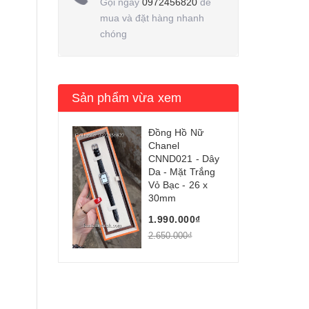
Gọi ngay
0972456820
để
mua và đặt hàng nhanh
chóng
Sản phẩm vừa xem
Đồng Hồ Nữ
Chanel
CNND021 - Dây
Da - Mặt Trắng
Vỏ Bạc - 26 x
30mm
1.990.000₫
2.650.000₫