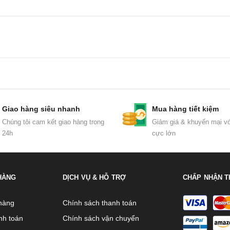
Giao hàng siêu nhanh
Mua hàng tiết kiệm
Chúng tôi cam kết giao hàng trong
Giảm giá & khuyến mại vớ
24h
cực lớn
HÀNG
DỊCH VỤ & HỖ TRỢ
CHẤP NHẬN T
hàng
Chính sách thanh toán
nh toán
Chính sách vận chuyển