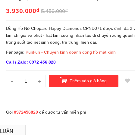
3.930.000₫
5.450.000₫
Đồng Hồ Nữ Chopard Happy Diamonds CPND071 được đính đá 2 v
kim chỉ giờ và phút - hạt kim cương nhân tạo di chuyển xung quan
trong suốt tạo nét sinh động, trẻ trung, hiện đại.
Fanpage:
Kunkun - Chuyên kinh doanh đồng hồ mắt kính
Call / Zalo: 0972 456 820
-
+
Thêm vào giỏ hàng
Gọi
0972456820
để được tư vấn miễn phí
 LUẬN