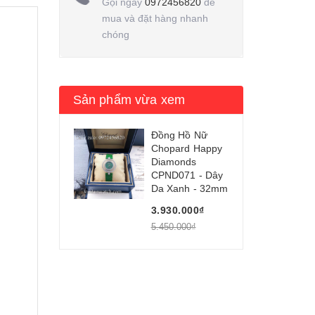
Gọi ngay
0972456820
để
mua và đặt hàng nhanh
chóng
Sản phẩm vừa xem
Đồng Hồ Nữ
Chopard Happy
Diamonds
CPND071 - Dây
Da Xanh - 32mm
3.930.000₫
5.450.000₫