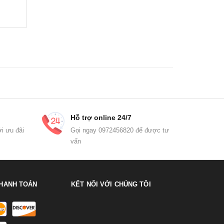
Hỗ trợ online 24/7
i ưu đãi
Gọi ngay 0972456820 để được tư
vấn
HANH TOÁN
KẾT NỐI VỚI CHÚNG TÔI