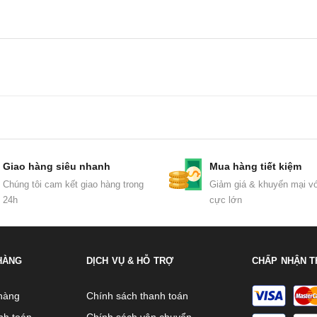
Giao hàng siêu nhanh
Mua hàng tiết kiệm
Chúng tôi cam kết giao hàng trong
Giảm giá & khuyến mại vớ
24h
cực lớn
HÀNG
DỊCH VỤ & HỖ TRỢ
CHẤP NHẬN T
hàng
Chính sách thanh toán
nh toán
Chính sách vận chuyển