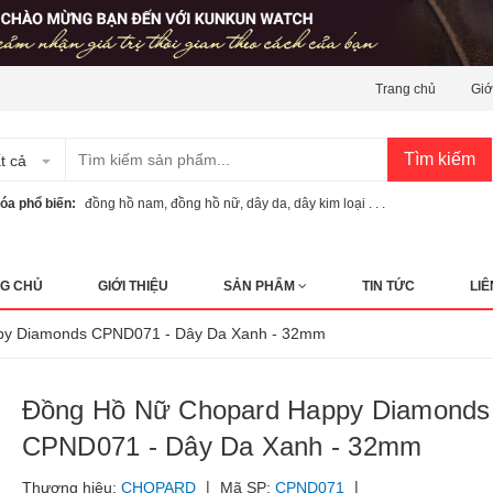
Trang chủ
Giớ
Tìm kiếm
t cả
óa phổ biến:
đồng hồ nam
,
đồng hồ nữ
,
dây da
,
dây kim loại . . .
G CHỦ
GIỚI THIỆU
SẢN PHẨM
TIN TỨC
LIÊ
py Diamonds CPND071 - Dây Da Xanh - 32mm
Đồng Hồ Nữ Chopard Happy Diamonds
CPND071 - Dây Da Xanh - 32mm
|
|
Thương hiệu:
CHOPARD
Mã SP:
CPND071