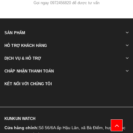
Gọi ngay 0972456820 để được tư vấn
SẢN PHẨM
HỖ TRỢ KHÁCH HÀNG
DỊCH VỤ & HỖ TRỢ
CHẤP NHẬN THANH TOÁN
KẾT NỐI VỚI CHÚNG TÔI
KUNKUN WATCH
Cửa hàng chính:
Số 56/6A ấp Hậu Lân, xã Bà Điểm, huyện Hóc