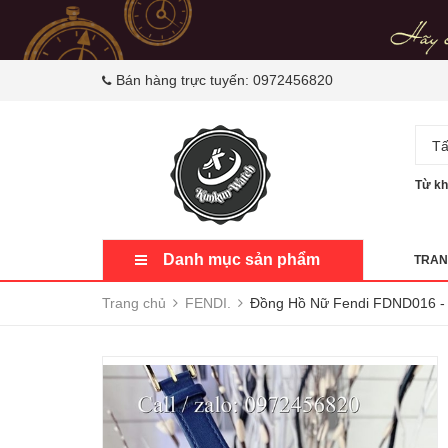
Bán hàng trực tuyến:
0972456820
Tấ
Từ kh
Danh mục sản phẩm
TRAN
Trang chủ
FENDI.
Đồng Hồ Nữ Fendi FDND016 -