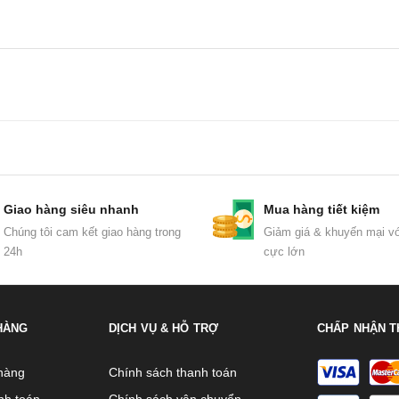
Giao hàng siêu nhanh
Mua hàng tiết kiệm
Chúng tôi cam kết giao hàng trong
Giảm giá & khuyến mại vớ
24h
cực lớn
HÀNG
DỊCH VỤ & HỖ TRỢ
CHẤP NHẬN T
hàng
Chính sách thanh toán
nh toán
Chính sách vận chuyển