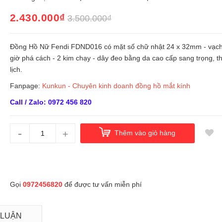
2.430.000₫
3.500.000₫
Đồng Hồ Nữ Fendi FDND016 có mặt số chữ nhật 24 x 32mm - vạch
giờ phá cách - 2 kim chạy - dây đeo bằng da cao cấp sang trọng, t
lịch.
Fanpage:
Kunkun - Chuyên kinh doanh đồng hồ mắt kính
Call / Zalo: 0972 456 820
-
+
Thêm vào giỏ hàng
Gọi
0972456820
để được tư vấn miễn phí
 LUẬN