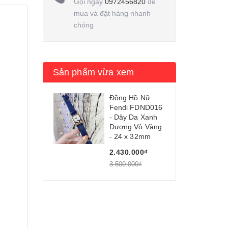
Gọi ngay
0972456820
để
mua và đặt hàng nhanh
chóng
Sản phẩm vừa xem
Đồng Hồ Nữ
Fendi FDND016
- Dây Da Xanh
Dương Vỏ Vàng
- 24 x 32mm
2.430.000₫
3.500.000₫