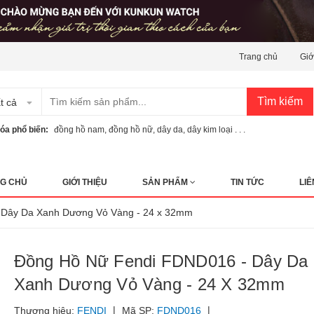
Trang chủ
Giớ
Tìm kiếm
t cả
óa phổ biến:
đồng hồ nam
,
đồng hồ nữ
,
dây da
,
dây kim loại . . .
G CHỦ
GIỚI THIỆU
SẢN PHẨM
TIN TỨC
LIÊ
 Dây Da Xanh Dương Vỏ Vàng - 24 x 32mm
Đồng Hồ Nữ Fendi FDND016 - Dây Da
Xanh Dương Vỏ Vàng - 24 X 32mm
|
|
Thương hiệu:
FENDI
Mã SP:
FDND016