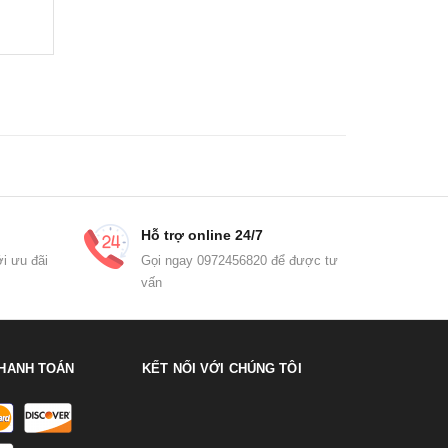
Hỗ trợ online 24/7
i ưu đãi
Gọi ngay 0972456820 để được tư
vấn
HANH TOÁN
KẾT NỐI VỚI CHÚNG TÔI