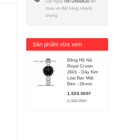
Gọi ngay
0972456820
để
mua và đặt hàng nhanh
chóng
Sản phẩm vừa xem
Đồng Hồ Nữ
Royal Crown
2601 - Dây Kim
Loại Bạc Mặt
Đen - 26mm
1.520.000₫
2.300.000₫