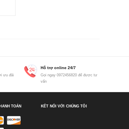
Hỗ trợ online 24/7
i ưu đãi
Gọi ngay 0972456820 để được tư
vấn
HANH TOÁN
KẾT NỐI VỚI CHÚNG TÔI