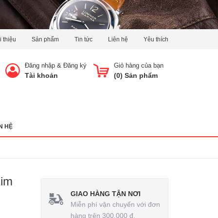
i thiệu
Sản phẩm
Tin tức
Liên hệ
Yêu thích
Đăng nhập
&
Đăng ký
Giỏ hàng của bạn
Tài khoản
(
0
) Sản phẩm
N HỆ
Kim
GIAO HÀNG TẬN NƠI
Miễn phí vận chuyển với đơn
hàng trên 300.000 đ.