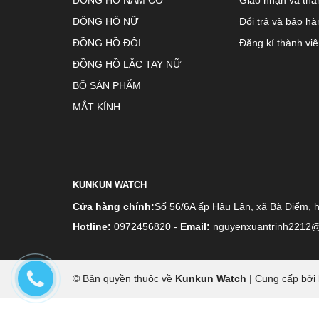
ĐỒNG HỒ NỮ
Đổi trả và bảo hà
ĐỒNG HỒ ĐÔI
Đăng kí thành vi
ĐỒNG HỒ LẮC TAY NỮ
BỘ SẢN PHẨM
MẮT KÍNH
KUNKUN WATCH
Cửa hàng chính:
Số 56/6A ấp Hậu Lân, xã Bà Điểm, 
Hotline:
0972456820
-
Email:
nguyenxuantrinh2212
© Bản quyền thuộc về
Kunkun Watch
|
Cung cấp bởi