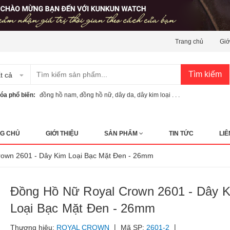
Trang chủ
Giớ
Tìm kiếm
t cả
óa phổ biến:
đồng hồ nam
,
đồng hồ nữ
,
dây da
,
dây kim loại . . .
G CHỦ
GIỚI THIỆU
SẢN PHẨM
TIN TỨC
LIÊ
own 2601 - Dây Kim Loại Bạc Mặt Đen - 26mm
Đồng Hồ Nữ Royal Crown 2601 - Dây 
Loại Bạc Mặt Đen - 26mm
|
|
Thương hiệu:
ROYAL CROWN
Mã SP:
2601-2