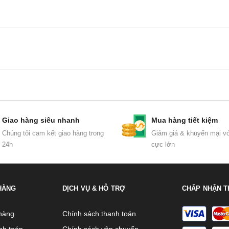
Giao hàng siêu nhanh
Mua hàng tiết kiệm
Chúng tôi cam kết giao hàng trong
Giảm giá & khuyến mại vớ
24h
cực lớn
HÀNG
DỊCH VỤ & HỖ TRỢ
CHẤP NHẬN T
hàng
Chính sách thanh toán
nh toán
Chính sách vận chuyển