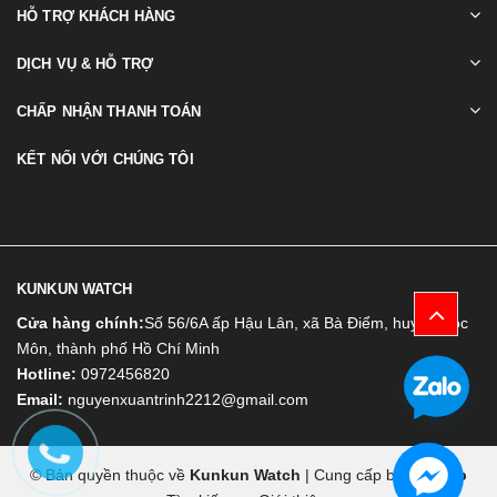
HỖ TRỢ KHÁCH HÀNG
DỊCH VỤ & HỖ TRỢ
CHẤP NHẬN THANH TOÁN
KẾT NỐI VỚI CHÚNG TÔI
KUNKUN WATCH
Cửa hàng chính:
Số 56/6A ấp Hậu Lân, xã Bà Điểm, huyện Hóc
Môn, thành phố Hồ Chí Minh
Hotline:
0972456820
Email:
nguyenxuantrinh2212@gmail.com
© Bản quyền thuộc về
Kunkun Watch
|
Cung cấp bởi
Bizweb