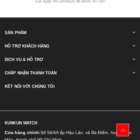
Gọi ngay 0972456820 để được tư vấn
SẢN PHẨM
HỖ TRỢ KHÁCH HÀNG
DỊCH VỤ & HỖ TRỢ
CHẤP NHẬN THANH TOÁN
KẾT NỐI VỚI CHÚNG TÔI
KUNKUN WATCH
Cửa hàng chính:
Số 56/6A ấp Hậu Lân, xã Bà Điểm, huyện Hóc
Môn, thành phố Hồ Chí Minh