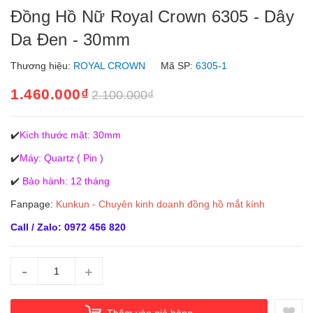
Đồng Hồ Nữ Royal Crown 6305 - Dây
Da Đen - 30mm
Thương hiệu:
ROYAL CROWN
Mã SP:
6305-1
1.460.000₫
2.100.000₫
✔️
Kích thước mặt: 30mm
✔️
Máy: Quartz ( Pin )
✔️
Bảo hành: 12 tháng
Fanpage:
Kunkun - Chuyên kinh doanh đồng hồ mắt kính
Call / Zalo: 0972 456 820
-
+
Thêm vào giỏ hàng