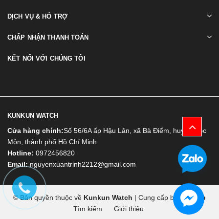
DỊCH VỤ & HỖ TRỢ
CHẤP NHẬN THANH TOÁN
KẾT NỐI VỚI CHÚNG TÔI
KUNKUN WATCH
Cửa hàng chính:
Số 56/6A ấp Hậu Lân, xã Bà Điểm, huyện Hóc
Môn, thành phố Hồ Chí Minh
Hotline:
0972456820
Email:
nguyenxuantrinh2212@gmail.com
© Bản quyền thuộc về
Kunkun Watch
|
Cung cấp bởi
Bizweb
Tìm kiếm
Giới thiệu