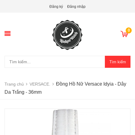
Đăng ký
Đăng nhập
0
Tìm kiếm
Đồng Hồ Nữ Versace Idyia - Dây
Trang chủ
VERSACE.
Da Trắng - 36mm