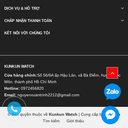
DỊCH VỤ & HỖ TRỢ
CHẤP NHẬN THANH TOÁN
KẾT NỐI VỚI CHÚNG TÔI
KUNKUN WATCH
Cửa hàng chính:
Số 56/6A ấp Hậu Lân, xã Bà Điểm, huyện Hóc
Môn, thành phố Hồ Chí Minh
Hotline:
0972456820
Email:
nguyenxuantrinh2212@gmail.com
© Bản quyền thuộc về
Kunkun Watch
|
Cung cấp bởi
Bizweb
Tìm kiếm
Giới thiệu