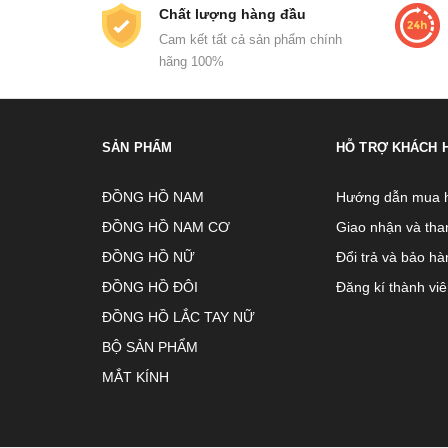
Chất lượng hàng đầu
Cam kết tất cả sản phẩm chính
hãng 100%
SẢN PHẨM
HỖ TRỢ KHÁCH 
ĐỒNG HỒ NAM
Hướng dẫn mua 
ĐỒNG HỒ NAM CƠ
Giao nhận và tha
ĐỒNG HỒ NỮ
Đổi trả và bảo hà
ĐỒNG HỒ ĐÔI
Đăng kí thành vi
ĐỒNG HỒ LẮC TAY NỮ
BỘ SẢN PHẨM
MẮT KÍNH