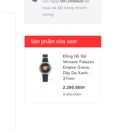
Gọi ngay
0972456820
để
mua và đặt hàng nhanh
chóng
Sản phẩm vừa xem
Đồng Hồ Nữ
Versace Palazzo
Empire Greca -
Dây Da Xanh -
37mm
2.290.000₫
3.300.000₫