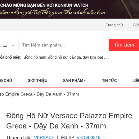
Trang chủ
Giớ
Tìm kiếm
t cả
óa phổ biến:
đồng hồ nam
,
đồng hồ nữ
,
dây da
,
dây kim loại . . .
G CHỦ
GIỚI THIỆU
SẢN PHẨM
TIN TỨC
LIÊ
zo Empire Greca - Dây Da Xanh - 37mm
Đồng Hồ Nữ Versace Palazzo Empire
Greca - Dây Da Xanh - 37mm
|
|
Thương hiệu:
VERSACE
Mã SP:
VEDV00219