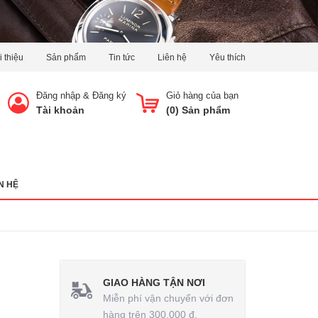
i thiệu
Sản phẩm
Tin tức
Liên hệ
Yêu thích
Đăng nhập
&
Đăng ký
Giỏ hàng của bạn
Tài khoản
(
0
) Sản phẩm
N HỆ
GIAO HÀNG TẬN NƠI
Miễn phí vận chuyển với đơn
hàng trên 300.000 đ.