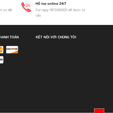
Hỗ trợ online 24/7
i ưu đãi
Gọi ngay 0972456820 để được tư
vấn
HANH TOÁN
KẾT NỐI VỚI CHÚNG TÔI