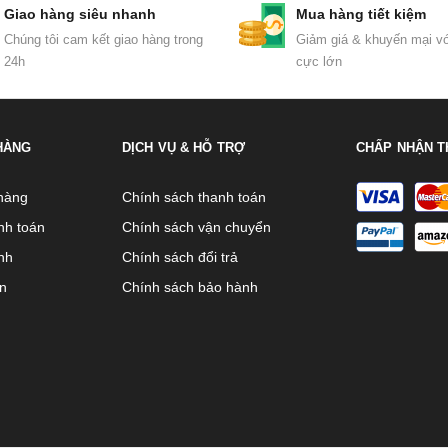
Giao hàng siêu nhanh
Mua hàng tiết kiệm
Chúng tôi cam kết giao hàng trong
Giảm giá & khuyến mại vớ
24h
cực lớn
HÀNG
DỊCH VỤ & HỖ TRỢ
CHẤP NHẬN T
hàng
Chính sách thanh toán
nh toán
Chính sách vận chuyển
nh
Chính sách đổi trả
ên
Chính sách bảo hành