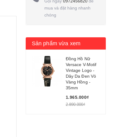
Gọi ngay
0972456820
để
mua và đặt hàng nhanh
chóng
Sản phẩm vừa xem
Đồng Hồ Nữ
Versace V-Motif
Vintage Logo -
Dây Da Đen Vỏ
Vàng Hồng -
35mm
1.965.000₫
2.890.000₫