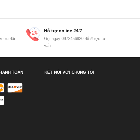
Hỗ trợ online 24/7
i ưu đãi
Gọi ngay 0972456820 để được tư
vấn
HANH TOÁN
KẾT NỐI VỚI CHÚNG TÔI