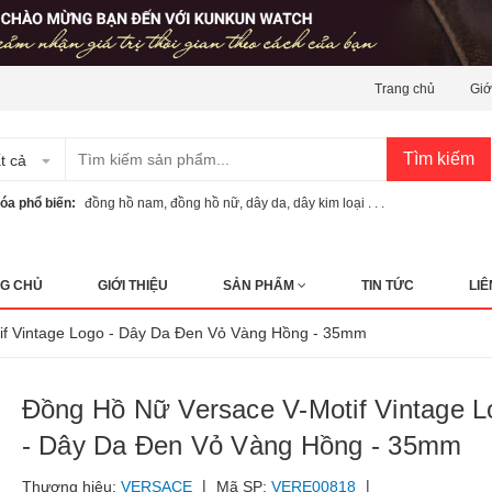
Trang chủ
Giớ
Tìm kiếm
t cả
óa phổ biến:
đồng hồ nam
,
đồng hồ nữ
,
dây da
,
dây kim loại . . .
G CHỦ
GIỚI THIỆU
SẢN PHẨM
TIN TỨC
LIÊ
if Vintage Logo - Dây Da Đen Vỏ Vàng Hồng - 35mm
Đồng Hồ Nữ Versace V-Motif Vintage L
- Dây Da Đen Vỏ Vàng Hồng - 35mm
|
|
Thương hiệu:
VERSACE
Mã SP:
VERE00818