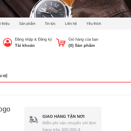
i thiệu
Sản phẩm
Tin tức
Liên hệ
Yêu thích
Đăng nhập
&
Đăng ký
Giỏ hàng của bạn
Tài khoản
(
0
) Sản phẩm
N HỆ
ogo
GIAO HÀNG TẬN NƠI
Miễn phí vận chuyển với đơn
hàng trên 300.000 đ.