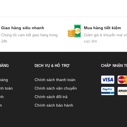
Giao hàng siêu nhanh
Mua hàng tiết kiệm
Chúng tôi cam kết giao hàng trong
Giảm giá & khuyến mại vớ
24h
cực lớn
HÀNG
DỊCH VỤ & HỖ TRỢ
CHẤP NHẬN T
hàng
Chính sách thanh toán
nh toán
Chính sách vận chuyển
nh
Chính sách đổi trả
ên
Chính sách bảo hành