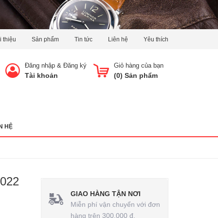
i thiệu
Sản phẩm
Tin tức
Liên hệ
Yêu thích
Đăng nhập
&
Đăng ký
Giỏ hàng của bạn
Tài khoản
(
0
) Sản phẩm
N HỆ
022
GIAO HÀNG TẬN NƠI
Miễn phí vận chuyển với đơn
hàng trên 300.000 đ.