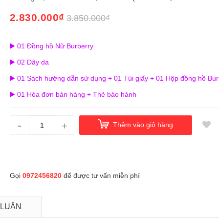
2.830.000₫
3.850.000₫
▶️ 01 Đồng hồ Nữ Burberry
▶️ 02 Dây da
▶️ 01 Sách hướng dẫn sử dụng + 01 Túi giấy + 01 Hộp đồng hồ Bur
▶️ 01 Hóa đơn bán hàng + Thẻ bảo hành
-
+
Thêm vào giỏ hàng
Gọi
0972456820
để được tư vấn miễn phí
 LUẬN