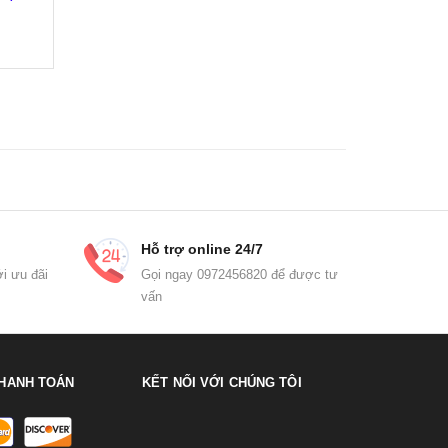
Hỗ trợ online 24/7
i ưu đãi
Gọi ngay 0972456820 để được tư
vấn
HANH TOÁN
KẾT NỐI VỚI CHÚNG TÔI