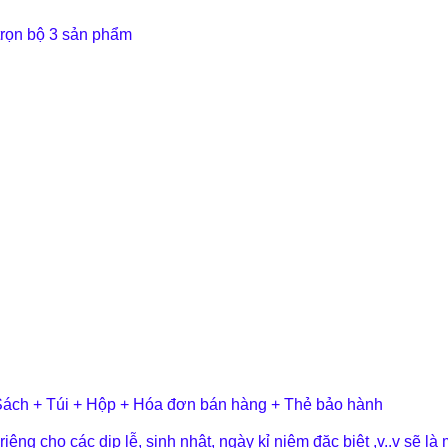
ọn bộ 3 sản phẩm
Sách + Túi + Hộp + Hóa đơn bán hàng + Thẻ bảo hành
ng cho các dịp lễ, sinh nhật, ngày kỉ niệm đặc biệt ,v..v sẽ là 