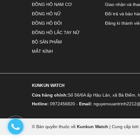
ĐỒNG HỒ NAM CƠ
Giao nhận và tha
ĐỒNG HỒ NỮ
Đổi trả và bảo hà
ĐỒNG HỒ ĐÔI
Đăng kí thành vi
ĐỒNG HỒ LẮC TAY NỮ
BỘ SẢN PHẨM
MẮT KÍNH
KUNKUN WATCH
Cửa hàng chính:
Số 56/6A ấp Hậu Lân, xã Bà Điểm, 
Hotline:
0972456820
-
Email:
nguyenxuantrinh2212
© Bản quyền thuộc về
Kunkun Watch
|
Cung cấp bởi