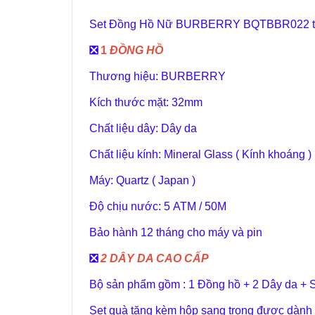
Set Đồng Hồ Nữ BURBERRY BQTBBR022 tr
️❎
1
ĐỒNG HỒ
Thương hiệu: BURBERRY
Kích thước mặt: 32mm
Chất liệu dây: Dây da
Chất liệu kính: Mineral Glass ( Kính khoáng )
Máy: Quartz ( Japan )
Độ chịu nước: 5 ATM / 50M
Bảo hành 12 tháng cho máy và pin
️❎
2 DÂY DA CAO CẤP
Bộ sản phẩm gồm : 1 Đồng hồ + 2 Dây da + 
Set quà tặng kèm hộp sang trọng được dành riê