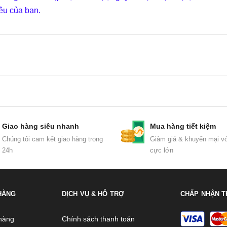
êu của bạn.
Giao hàng siêu nhanh
Mua hàng tiết kiệm
Chúng tôi cam kết giao hàng trong
Giảm giá & khuyến mại vớ
24h
cực lớn
HÀNG
DỊCH VỤ & HỖ TRỢ
CHẤP NHẬN T
hàng
Chính sách thanh toán