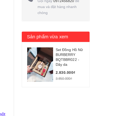
Gọi ngay
0972456820
để
mua và đặt hàng nhanh
chóng
Sản phẩm vừa xem
Set Đồng Hồ Nữ
BURBERRY
BQTBBR022 -
Dây da
2.830.000₫
3.850.000₫
một