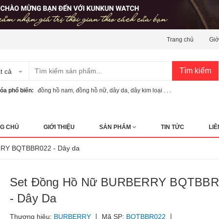
Trang chủ
Giớ
Tìm kiếm
t cả
óa phổ biến:
đồng hồ nam
,
đồng hồ nữ
,
dây da
,
dây kim loại . . .
G CHỦ
GIỚI THIỆU
SẢN PHẨM
TIN TỨC
LIÊ
RY BQTBBR022 - Dây da
Set Đồng Hồ Nữ BURBERRY BQTBBR
- Dây Da
|
|
Thương hiệu:
BURBERRY
Mã SP:
BQTBBR022