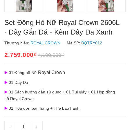
Set Đồng Hồ Nữ Royal Crown 2606L
- Dây Gắn Đá - Kèm Dây Da Xanh
Thương hiệu:
ROYAL CROWN
Mã SP:
BQTRY012
2.759.000₫
4.100.000₫
Royal Crown
▶️
01 Đồng hồ Nữ
▶️
01 Dây Da
▶️
01 Sách hướng dẫn sử dụng + 01 Túi giấy + 01 Hộp đồng
hồ Royal Crown
▶️
01 Hóa đơn bán hàng + Thẻ bảo hành
-
+