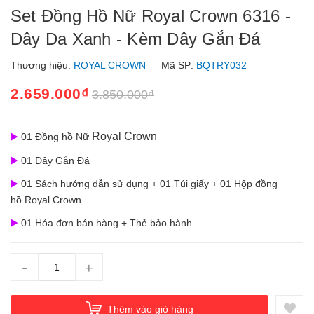
Set Đồng Hồ Nữ Royal Crown 6316 -
Dây Da Xanh - Kèm Dây Gắn Đá
Thương hiệu:
ROYAL CROWN
Mã SP:
BQTRY032
2.659.000₫
3.850.000₫
Royal Crown
▶️
01 Đồng hồ Nữ
▶️
01 Dây Gắn Đá
▶️
01 Sách hướng dẫn sử dụng + 01 Túi giấy + 01 Hộp đồng
hồ Royal Crown
▶️
01 Hóa đơn bán hàng + Thẻ bảo hành
-
+
Thêm vào giỏ hàng