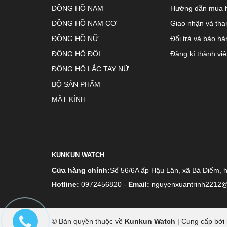
ĐỒNG HỒ NAM
Hướng dẫn mua 
ĐỒNG HỒ NAM CƠ
Giao nhận và tha
ĐỒNG HỒ NỮ
Đổi trả và bảo hà
ĐỒNG HỒ ĐÔI
Đăng kí thành vi
ĐỒNG HỒ LẮC TAY NỮ
BỘ SẢN PHẨM
MẮT KÍNH
KUNKUN WATCH
Cửa hàng chính:
Số 56/6A ấp Hậu Lân, xã Bà Điểm, 
Hotline:
0972456820
-
Email:
nguyenxuantrinh2212
© Bản quyền thuộc về
Kunkun Watch
|
Cung cấp bởi