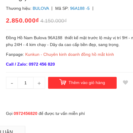
|
|
Thương hiệu:
BULOVA
Mã SP:
96A188 -5
2.850.000₫
4.150.000₫
Đồng Hồ Nam Bulova 96A188 thiết kế mặt trước lộ máy vị trí 9H - 
phụ 24H - 4 kim chạy - Dây da cao cấp bền đẹp, sang trọng.
Fanpage:
Kunkun - Chuyên kinh doanh đồng hồ mắt kính
Call / Zalo: 0972 456 820
-
+
Thêm vào giỏ hàng
Gọi
0972456820
để được tư vấn miễn phí
 LUẬN