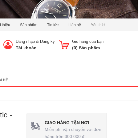
i thiệu
Sản phẩm
Tin tức
Liên hệ
Yêu thích
Đăng nhập
&
Đăng ký
Giỏ hàng của bạn
Tài khoản
(
0
) Sản phẩm
N HỆ
ic -
GIAO HÀNG TẬN NƠI
Miễn phí vận chuyển với đơn
hàng trên 300.000 đ.