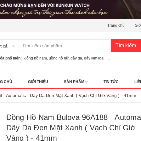
Trang chủ
Giớ
Tìm kiếm
t cả
óa phổ biến:
đồng hồ nam
,
đồng hồ nữ
,
dây da
,
dây kim loại . . .
G CHỦ
GIỚI THIỆU
SẢN PHẨM
TIN TỨC
LIÊ
8 - Automatic - Dây Da Đen Mặt Xanh ( Vạch Chỉ Giờ Vàng ) - 41mm
Đồng Hồ Nam Bulova 96A188 - Automat
Dây Da Đen Mặt Xanh ( Vạch Chỉ Giờ
Vàng ) - 41mm