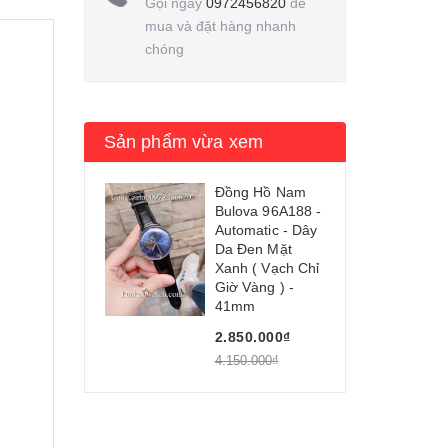
Gọi ngay
0972456820
để
mua và đặt hàng nhanh
chóng
Sản phẩm vừa xem
Đồng Hồ Nam
Bulova 96A188 -
Automatic - Dây
Da Đen Mặt
Xanh ( Vạch Chỉ
Giờ Vàng ) -
41mm
2.850.000₫
4.150.000₫