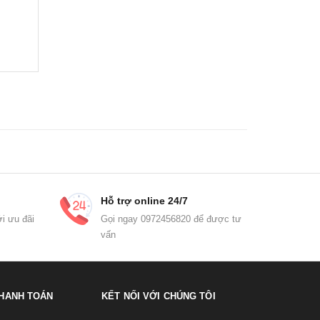
Hỗ trợ online 24/7
i ưu đãi
Gọi ngay 0972456820 để được tư
vấn
HANH TOÁN
KẾT NỐI VỚI CHÚNG TÔI