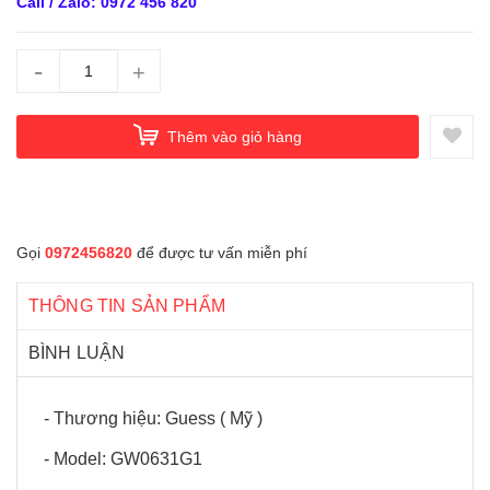
Call / Zalo: 0972 456 820
-
+
Thêm vào giỏ hàng
Gọi
0972456820
để được tư vấn miễn phí
THÔNG TIN SẢN PHẨM
BÌNH LUẬN
- Thương hiệu: Guess ( Mỹ )
- Model: GW0631G1