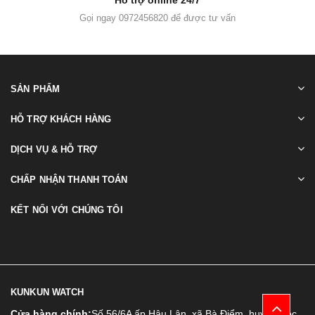
Gọi ngay 0972456820 để được tư vấn
SẢN PHẨM
HỖ TRỢ KHÁCH HÀNG
DỊCH VỤ & HỖ TRỢ
CHẤP NHẬN THANH TOÁN
KẾT NỐI VỚI CHÚNG TÔI
KUNKUN WATCH
Cửa hàng chính:
Số 56/6A ấp Hậu Lân, xã Bà Điểm, huyện Hóc