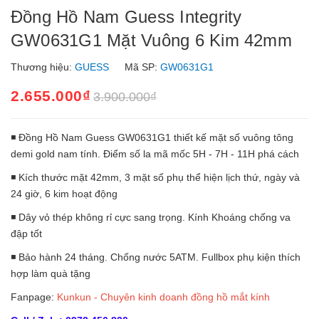
Đồng Hồ Nam Guess Integrity
GW0631G1 Mặt Vuông 6 Kim 42mm
Thương hiệu:
GUESS
Mã SP:
GW0631G1
2.655.000₫
3.900.000₫
◾ Đồng Hồ Nam Guess GW0631G1 thiết kế mặt số vuông tông
demi gold nam tính. Điểm số la mã mốc 5H - 7H - 11H phá cách
◾ Kích thước mặt 42mm, 3 mặt số phụ thể hiện lịch thứ, ngày và
24 giờ, 6 kim hoạt động
◾ Dây vỏ thép không rỉ cực sang trọng. Kính Khoáng chống va
đập tốt
◾ Bảo hành 24 tháng. Chống nước 5ATM. Fullbox phụ kiện thích
hợp làm quà tặng
Fanpage:
Kunkun - Chuyên kinh doanh đồng hồ mắt kính