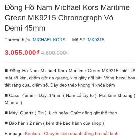
Đồng Hồ Nam Michael Kors Maritime
Green MK9215 Chronograph Vỏ
Demi 45mm
Thương hiệu:
MICHAEL KORS
Mã SP:
MK9215
3.055.000₫
4.600.000₫
◼️ Đồng Hồ Nam Michael Kors Maritime Green MK9215 thiết kế
mặt số kim, chấm giờ dạ quang, kim giây nổi bật. Vòng bezel họa
tiết răng cưa, điểm số. Dây đeo thép không rỉ khóa bấm
◼️ Case: 45mm - Dày: 14mm ( Nam cổ tay to ). Mặt kính khoáng (
Mineral )
◼️ Máy: Quartz ( Pin ). Lịch ngày. Chức năng giờ thể thao
◼️ Bảo hành 2 năm ( kèm thẻ bảo hành của shop )
Fanpage:
Kunkun - Chuyên kinh doanh đồng hồ mắt kính