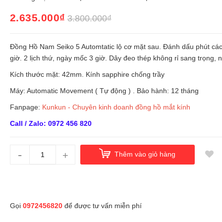
2.635.000₫
3.800.000₫
Đồng Hồ Nam Seiko 5 Automtatic lộ cơ mặt sau. Đánh dấu phút cá
giờ. 2 lịch thứ, ngày mốc 3 giờ. Dây đeo thép không rỉ sang trọng, 
Kích thước mặt: 42mm. Kính sapphire chống trầy
Máy: Automatic Movement ( Tự động ) . Bảo hành: 12 tháng
Fanpage:
Kunkun - Chuyên kinh doanh đồng hồ mắt kính
Call / Zalo: 0972 456 820
-
+
Thêm vào giỏ hàng
Gọi
0972456820
để được tư vấn miễn phí