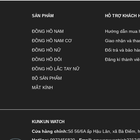
SẢN PHẨM
HỖ TRỢ KHÁCH 
ĐỒNG HỒ NAM
Hướng dẫn mua 
ĐỒNG HỒ NAM CƠ
Giao nhận và tha
ĐỒNG HỒ NỮ
Đổi trả và bảo hà
ĐỒNG HỒ ĐÔI
Đăng kí thành vi
ĐỒNG HỒ LẮC TAY NỮ
BỘ SẢN PHẨM
MẮT KÍNH
KUNKUN WATCH
Cửa hàng chính:
Số 56/6A ấp Hậu Lân, xã Bà Điểm, 