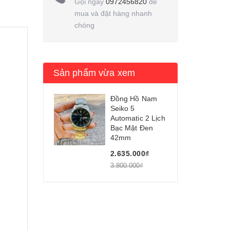
Gọi ngay
0972456820
để
mua và đặt hàng nhanh
chóng
Sản phẩm vừa xem
Đồng Hồ Nam
Seiko 5
Automatic 2 Lịch
Bạc Mặt Đen
42mm
2.635.000₫
3.800.000₫