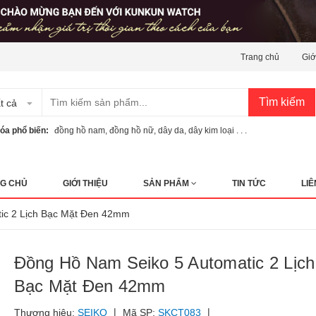
Trang chủ
Giớ
Tìm kiếm
t cả
óa phổ biến:
đồng hồ nam
,
đồng hồ nữ
,
dây da
,
dây kim loại . . .
G CHỦ
GIỚI THIỆU
SẢN PHẨM
TIN TỨC
LIÊ
tic 2 Lịch Bạc Mặt Đen 42mm
Đồng Hồ Nam Seiko 5 Automatic 2 Lịch
Bạc Mặt Đen 42mm
|
|
Thương hiệu:
SEIKO
Mã SP:
SKCT083