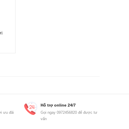
́i
Hỗ trợ online 24/7
i ưu đãi
Gọi ngay 0972456820 để được tư
vấn