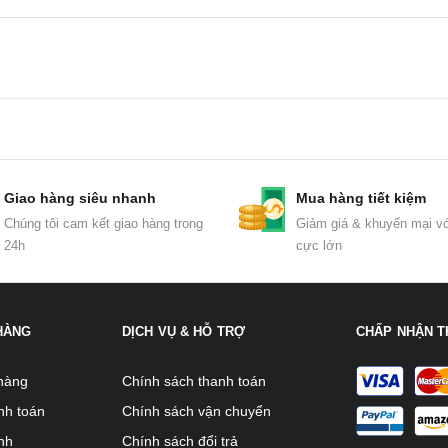
Giao hàng siêu nhanh
Mua hàng tiết kiệm
Chúng tôi cam kết giao hàng trong
Giảm giá & khuyến mại vớ
24h
cực lớn
HÀNG
DỊCH VỤ & HỖ TRỢ
CHẤP NHẬN T
hàng
Chính sách thanh toán
nh toán
Chính sách vận chuyển
nh
Chính sách đổi trả