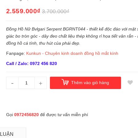
2.559.000₫
3.700.000₫
Đồng Hồ Nữ Bvlgari Serpent BGRNT044 - thiết kế độc đáo với mặt
giác bo tròn góc - dây đeo chất liệu thép không rỉ họa tiết vân rắn 
đồng hồ cá tính, thu hút của phái đẹp.
Fanpage:
Kunkun - Chuyên kinh doanh đồng hồ mắt kính
Call / Zalo: 0972 456 820
-
+
Thêm vào giỏ hàng
Gọi
0972456820
để được tư vấn miễn phí
 LUẬN