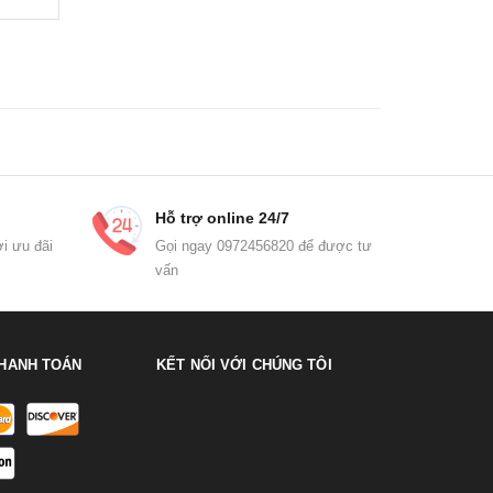
Hỗ trợ online 24/7
i ưu đãi
Gọi ngay 0972456820 để được tư
vấn
HANH TOÁN
KẾT NỐI VỚI CHÚNG TÔI