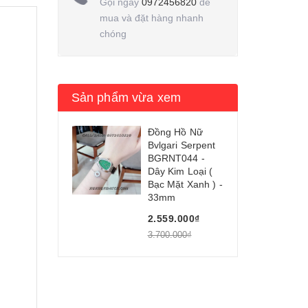
Gọi ngay
0972456820
để
mua và đặt hàng nhanh
chóng
Sản phẩm vừa xem
Đồng Hồ Nữ
Bvlgari Serpent
BGRNT044 -
Dây Kim Loại (
Bạc Mặt Xanh ) -
33mm
2.559.000₫
3.700.000₫