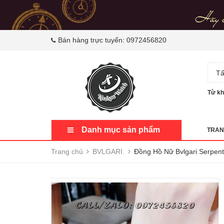
Bán hàng trực tuyến:
0972456820
Tấ
Từ kh
Danh mục sản phẩm
TRAN
Trang chủ
BVLGARI.
Đồng Hồ Nữ Bvlgari Serp