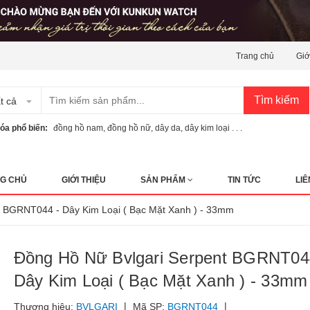
Trang chủ
Giớ
Tìm kiếm
t cả
óa phổ biến:
đồng hồ nam
,
đồng hồ nữ
,
dây da
,
dây kim loại . . .
G CHỦ
GIỚI THIỆU
SẢN PHẨM
TIN TỨC
LIÊ
ent BGRNT044 - Dây Kim Loại ( Bạc Mặt Xanh ) - 33mm
Đồng Hồ Nữ Bvlgari Serpent BGRNT04
Dây Kim Loại ( Bạc Mặt Xanh ) - 33mm
|
|
Thương hiệu:
BVLGARI
Mã SP:
BGRNT044