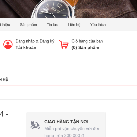
i thiệu
Sản phẩm
Tin tức
Liên hệ
Yêu thích
Đăng nhập
&
Đăng ký
Giỏ hàng của bạn
Tài khoản
(
0
) Sản phẩm
N HỆ
4 -
GIAO HÀNG TẬN NƠI
Miễn phí vận chuyển với đơn
hàng trên 300.000 đ.