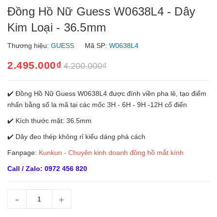
Đồng Hồ Nữ Guess W0638L4 - Dây
Kim Loại - 36.5mm
Thương hiệu:
GUESS
Mã SP:
W0638L4
2.495.000₫
4.200.000₫
✔️ Đồng Hồ Nữ Guess W0638L4 được đính viền pha lê, tạo điểm
nhấn bằng số la mã tại các mốc 3H - 6H - 9H -12H cổ điển
✔️ Kích thước mặt: 36.5mm
✔️ Dây đeo thép không rỉ kiểu dáng phá cách
Fanpage:
Kunkun - Chuyên kinh doanh đồng hồ mắt kính
Call / Zalo: 0972 456 820
-
+