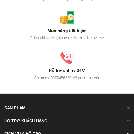
Mua hàng tiết kiệm
Giảm giá & khuyến mại với ưu đãi cực lớn
Hỗ trợ online 24/7
Gọi ngay 0972456820 để được tư vấn
SẢN PHẨM
HỖ TRỢ KHÁCH HÀNG
DỊCH VỤ & HỖ TRỢ