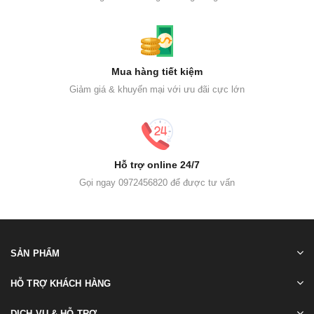
Mua hàng tiết kiệm
Giảm giá & khuyến mại với ưu đãi cực lớn
Hỗ trợ online 24/7
Gọi ngay 0972456820 để được tư vấn
SẢN PHẨM
HỖ TRỢ KHÁCH HÀNG
DỊCH VỤ & HỖ TRỢ