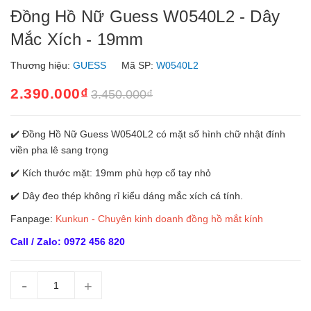
Đồng Hồ Nữ Guess W0540L2 - Dây
Mắc Xích - 19mm
Thương hiệu:
GUESS
Mã SP:
W0540L2
2.390.000₫
3.450.000₫
✔️ Đồng Hồ Nữ Guess W0540L2 có mặt số hình chữ nhật đính
viền pha lê sang trọng
✔️ Kích thước mặt: 19mm phù hợp cổ tay nhỏ
✔️ Dây đeo thép không rỉ kiểu dáng mắc xích cá tính.
Fanpage:
Kunkun - Chuyên kinh doanh đồng hồ mắt kính
Call / Zalo: 0972 456 820
-
+