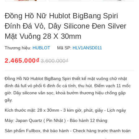
Đồng Hồ Nữ Hublot BigBang Spiri
Đính Đá Vỏ, Dây Silicone Đen Silver
Mặt Vuông 28 X 30mm
Thương hiệu:
HUBLOT
Mã SP:
HLV1ANSD011
2.465.000₫
3.600.000₫
Đồng Hồ Nữ Hublot BigBang Spiri thiết kế mặt vuông chữ nhật
đính đá full vỏ phối 6 đinh ốc cá tính, thu hút. Điểm vạch 11 mốc
giờ. Dây silicone vân sọc, khoá bướm thương hiệu chống gập
gãy.
Kích thước mặt: 28 x 30mm - 3 kim giờ, phút, giây - Lịch ngày
Máy: Japan Quartz ( Pin Nhật ) - Bảo hành 12 tháng
Sản phẩm Fullbox, thẻ bảo hành - Check hàng trước thanh toán